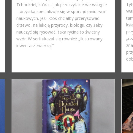
Tyt
Tchoukriel, która – jak przeczytacie we wstępie
War
– artystka specjalizuje się w sporządzaniu rycin
tam
naukowych. Jeśli ktoś chciałby przerysować
ksi
drzewo, na lekcję przyrody, biologii, czy żeby
prz
nauczyć się rysować, taka rycina to świetny
„cz
wzór. W serii ukazał się również „Ilustrowany
zna
inwentarz zwierząt”
prz
dob