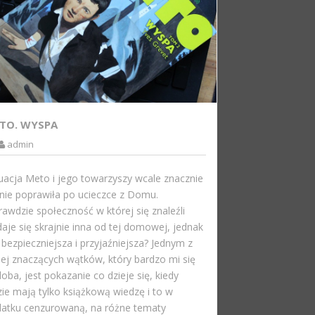
TO. WYSPA
admin
uacja Meto i jego towarzyszy wcale znacznie
 nie poprawiła po ucieczce z Domu.
awdzie społeczność w której się znaleźli
aje się skrajnie inna od tej domowej, jednak
 bezpieczniejsza i przyjaźniejsza? Jednym z
ej znaczących wątków, który bardzo mi się
oba, jest pokazanie co dzieje się, kiedy
zie mają tylko książkową wiedzę i to w
atku cenzurowaną, na różne tematy