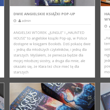
DWIE ANGIELSKIE KSIĄŻKI POP-UP
HA
WY
admin
ANGIELSKI WTOREK: „JUNGLE” I „HAUNTED
„Ha
HOUSE” to angielskie książki Pop-up, w Polsce
tem
dostępne w księgarni Bookids. Dziś pokażę dwie
ser
– jedną dla młodszych czytelników, i jedną dla
nig
starszych. Myślałem, że pierwsza będzie dla
Jed
mojej młodszej siostry, a druga dla mnie, ale
pow
okazało się, że Klara też chce mieć tę dla
moi
starszych