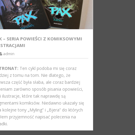
X – SERIA POWIEŚCI Z KOMIKSOWYMI
USTRACJAMI
admin
TRONAT:
Ten cykl podoba mi się coraz
dziej z tomu na tom. Nie dlatego, że
rwsza część była słaba, ale coraz bardziej
eniam zarówno sposób pisania opowieści,
 i ilustracje, które tak naprawdę są
gmentami komiksów. Niedawno ukazały się
 kolejne tony „Myling” i „Bjera” do których
łem przyjemność napisać polecenia na
adki.