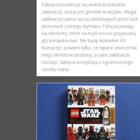
Fabuła koncentruje się wokół kształcenia
zaklinaczy, służących głównie w wojsku. Magia
zaklinaczy opiera się na okiełznanych przez nich
demonach z innego wymiaru. Tutaj pojawiają
się elementy, które na myśl mocno przywodzą
gry komputerowe. Nie będę dokładnie ich
tłumaczył, powiem tylko, że łapane stworzenia
mają określone poziomy, a sami zaklinacze
rzucając zaklęcia korzystają z ograniczonego
zasobu many