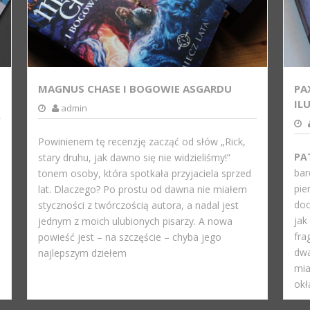
MAGNUS CHASE I BOGOWIE ASGARDU
PA
IL
admin
Powinienem tę recenzję zacząć od słów „Rick,
PA
stary druhu, jak dawno się nie widzieliśmy!”
bar
tonem osoby, która spotkała przyjaciela sprzed
pie
lat. Dlaczego? Po prostu od dawna nie miałem
doc
styczności z twórczością autora, a nadal jest
jak
jednym z moich ulubionych pisarzy. A nowa
fra
powieść jest – na szczęście – chyba jego
dwa
najlepszym dziełem
mia
okł