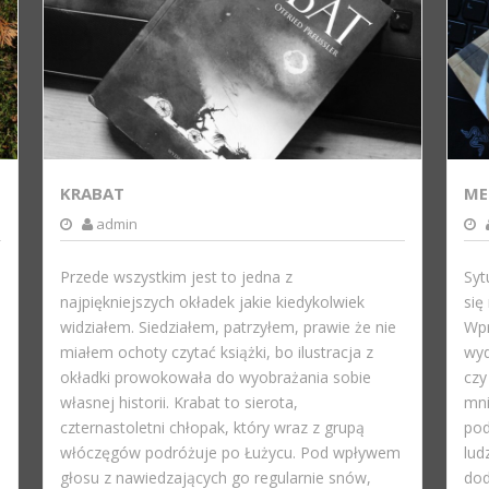
KRABAT
ME
admin
Przede wszystkim jest to jedna z
Syt
najpiękniejszych okładek jakie kiedykolwiek
się
widziałem. Siedziałem, patrzyłem, prawie że nie
Wpr
miałem ochoty czytać książki, bo ilustracja z
wyd
okładki prowokowała do wyobrażania sobie
czy
własnej historii. Krabat to sierota,
mni
czternastoletni chłopak, który wraz z grupą
pod
włóczęgów podróżuje po Łużycu. Pod wpływem
lud
głosu z nawiedzających go regularnie snów,
dod