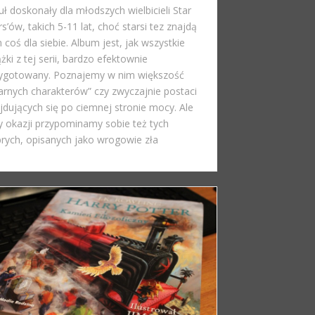
uł doskonały dla młodszych wielbicieli Star
s’ów, takich 5-11 lat, choć starsi tez znajdą
 coś dla siebie. Album jest, jak wszystkie
ążki z tej serii, bardzo efektownie
ygotowany. Poznajemy w nim większość
arnych charakterów” czy zwyczajnie postaci
jdujących się po ciemnej stronie mocy. Ale
y okazji przypominamy sobie też tych
rych, opisanych jako wrogowie zła