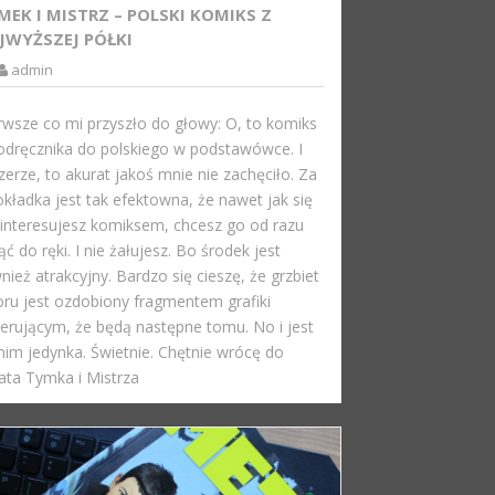
MEK I MISTRZ – POLSKI KOMIKS Z
JWYŻSZEJ PÓŁKI
admin
rwsze co mi przyszło do głowy: O, to komiks
odręcznika do polskiego w podstawówce. I
zerze, to akurat jakoś mnie nie zachęciło. Za
okładka jest tak efektowna, że nawet jak się
 interesujesz komiksem, chcesz go od razu
ąć do ręki. I nie żałujesz. Bo środek jest
nież atrakcyjny. Bardzo się cieszę, że grzbiet
oru jest ozdobiony fragmentem grafiki
erującym, że będą następne tomu. No i jest
nim jedynka. Świetnie. Chętnie wrócę do
ata Tymka i Mistrza