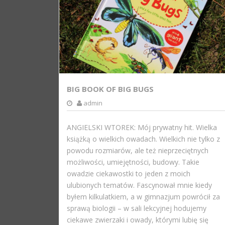
BIG BOOK OF BIG BUGS
admin
ANGIELSKI WTOREK: Mój prywatny hit. Wielka
książką o wielkich owadach. Wielkich nie tylko z
powodu rozmiarów, ale też nieprzeciętnych
możliwości, umiejętności, budowy. Takie
owadzie ciekawostki to jeden z moich
ulubionych tematów. Fascynował mnie kiedy
byłem kilkulatkiem, a w gimnazjum powrócił za
sprawą biologii – w sali lekcyjnej hodujemy
ciekawe zwierzaki i owady, którymi lubię się