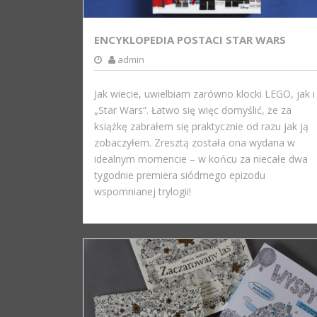
ENCYKLOPEDIA POSTACI STAR WARS
admin
Jak wiecie, uwielbiam zarówno klocki LEGO, jak i
„Star Wars”. Łatwo się więc domyślić, że za
książkę zabrałem się praktycznie od razu jak ją
zobaczyłem. Zresztą została ona wydana w
idealnym momencie – w końcu za niecałe dwa
tygodnie premiera siódmego epizodu
wspomnianej trylogii!