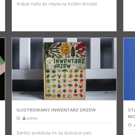
Krabat trafia do młyna na Koźlim Brodzie
ILUSTROWANY INWENTARZ DRZEW
ST
MO
admin
Bardzo podobają mi się ilustracje pani