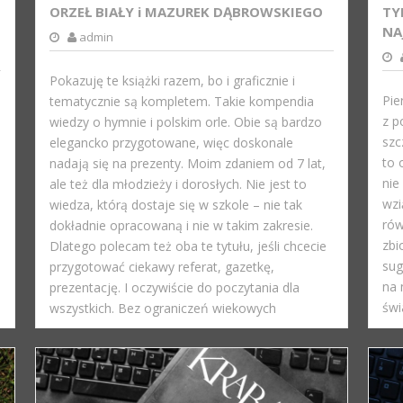
ORZEŁ BIAŁY i MAZUREK DĄBROWSKIEGO
TY
NA
admin
Pokazuję te książki razem, bo i graficznie i
Pie
tematycznie są kompletem. Takie kompendia
z p
wiedzy o hymnie i polskim orle. Obie są bardzo
szc
elegancko przygotowane, więc doskonale
to 
nadają się na prezenty. Moim zdaniem od 7 lat,
nie
ale też dla młodzieży i dorosłych. Nie jest to
wzi
wiedza, którą dostaje się w szkole – nie tak
rów
dokładnie opracowaną i nie w takim zakresie.
zbi
Dlatego polecam też oba te tytułu, jeśli chcecie
sug
przygotować ciekawy referat, gazetkę,
na 
prezentację. I oczywiście do poczytania dla
świ
wszystkich. Bez ograniczeń wiekowych