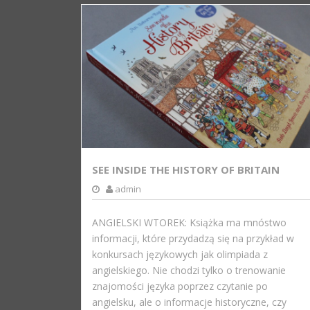
SEE INSIDE THE HISTORY OF BRITAIN
admin
ANGIELSKI WTOREK: Książka ma mnóstwo
informacji, które przydadzą się na przykład w
konkursach językowych jak olimpiada z
angielskiego. Nie chodzi tylko o trenowanie
znajomości języka poprzez czytanie po
angielsku, ale o informacje historyczne, czy