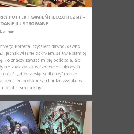
RRY POTTER I KAMIEŃ FILOZOFICZNY –
DANIE ILUSTROWANE
admin
rry’ego Potter’a” czytałem dawno, dawno
u, jednak właśnie odkryłem, że uwielbiam tę
ię. To znaczy zawsze mi się podobała, ale
dy nie znalazła się w czołówce ulubionych.
nak dziś, „kilkadziesiąt serii dalej” muszę
iedzieć, że podskoczyła bardzo wysoko w
m osobistym rankingu