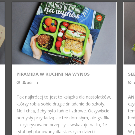
PIRAMIDA W KUCHNI NA WYNOS
SE
admin
Tak najkrócej to jest to książka dla nastolatków,
AN
którzy robią sobie drugie śniadanie do szkoły.
czy
No i chcą, żeby było ładne i zdrowe. Oczywiście
tem
pomysły przydadzą się też dorosłym, ale grafika
będ
– czyli rysowane przepisy – wskazuje na to, że
zaa
tytuł był planowany dla starszych dzieci i
W p