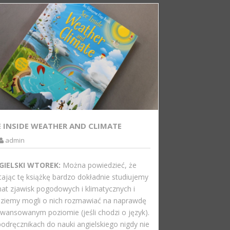
E INSIDE WEATHER AND CLIMATE
admin
GIELSKI WTOREK:
Można powiedzieć, że
tając tę książkę bardzo dokładnie studiujemy
at zjawisk pogodowych i klimatycznych i
ziemy mogli o nich rozmawiać na naprawdę
wansowanym poziomie (jeśli chodzi o język).
odręcznikach do nauki angielskiego nigdy nie