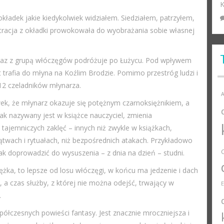
K
okładek jakie kiedykolwiek widziałem. Siedziałem, patrzyłem,
ustracja z okładki prowokowała do wyobrażania sobie własnej
y wraz z grupą włóczęgów podróżuje po Łużycu. Pod wpływem
 trafia do młyna na Koźlim Brodzie. Pomimo przestróg ludzi i
 12 czeladników młynarza.
A
wek, że młynarz okazuje się potężnym czarnoksiężnikiem, a
tak nazywany jest w książce nauczyciel, zmienia
 tajemniczych zaklęć – innych niż zwykle w książkach,
ątwach i rytuałach, niż bezpośrednich atakach. Przykładowo
 jak doprowadzić do wysuszenia – z dnia na dzień – studni.
żka, to lepsze od losu włóczęgi, w końcu ma jedzenie i dach
, a czas służby, z której nie można odejść, trwający w
.
ółczesnych powieści fantasy. Jest znacznie mroczniejsza i