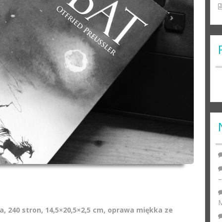
M
, 240 stron, 14,5×20,5×2,5 cm, oprawa miękka ze