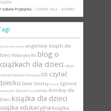
SIĄŻEK
Izabela Przybylska
-
CZARNE FALE – KOMIKS
Tagi
angielskie książki dla
lbus
Ameet
Amett
blog o
dzieci
Babaryba
Bis
książkach dla dzieci
cdp.pl
co czytać
Centrum Edukacji Dziecięcej
dziecku
Dwie Siostry
Egmont
e-book
Komiksy dla
komiks
Entliczek
Eneduerabe
Ezop
książka dla dzieci
dzieci
książka edukacyjna
książka