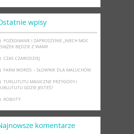
Ostatnie wpisy
POŻEGNANIE I ZAPROSZENIE „NIECH MOC
SIĄŻEK BĘDZIE Z WAMI!
CZAS CZARODZIEJ
FARM WORDS – SŁOWNIK DLA MALUCHÓW
TURLUTUTU MAGICZNE PRZYGODY i
TURLUTUTU GDZIE JESTEŚ?
ROBOTY
Najnowsze komentarze