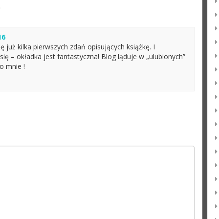
”
16
ę już kilka pierwszych zdań opisujących książkę. I
ę – okładka jest fantastyczna! Blog ląduje w „ulubionych”
 mnie !