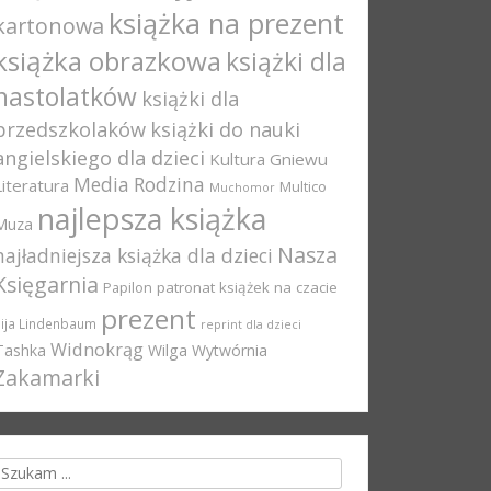
książka na prezent
kartonowa
książka obrazkowa
książki dla
nastolatków
książki dla
przedszkolaków
książki do nauki
angielskiego dla dzieci
Kultura Gniewu
Media Rodzina
Literatura
Multico
Muchomor
najlepsza książka
Muza
Nasza
najładniejsza książka dla dzieci
Księgarnia
Papilon
patronat książek na czacie
prezent
Pija Lindenbaum
reprint dla dzieci
Widnokrąg
Tashka
Wilga
Wytwórnia
Zakamarki
rch for: