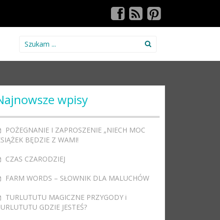
Search for:
Najnowsze wpisy
POŻEGNANIE I ZAPROSZENIE „NIECH MOC
SIĄŻEK BĘDZIE Z WAMI!
CZAS CZARODZIEJ
FARM WORDS – SŁOWNIK DLA MALUCHÓW
TURLUTUTU MAGICZNE PRZYGODY i
TURLUTUTU GDZIE JESTEŚ?