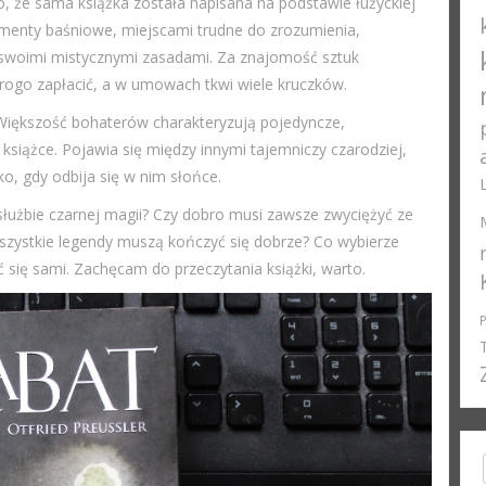
o, że sama książka została napisana na podstawie łużyckiej
Elementy baśniowe, miejscami trudne do zrozumienia,
ę swoimi mistycznymi zasadami. Za znajomość sztuk
srogo zapłacić, a w umowach tkwi wiele kruczków.
 Większość bohaterów charakteryzują pojedyncze,
książce. Pojawia się między innymi tajemniczy czarodziej,
ko, gdy odbija się w nim słońce.
służbie czarnej magii? Czy dobro musi zawsze zwyciężyć ze
wszystkie legendy muszą kończyć się dobrze? Co wybierze
 się sami. Zachęcam do przeczytania książki, warto.
Sea