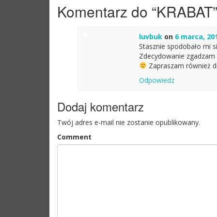
Post navigation
Komentarz do “
KRABAT
luvbuk
on
6 marca, 20
Stasznie spodobało mi si
Zdecydowanie zgadzam si
Zapraszam również do
Odpowiedz
Dodaj komentarz
Twój adres e-mail nie zostanie opublikowany.
Comment