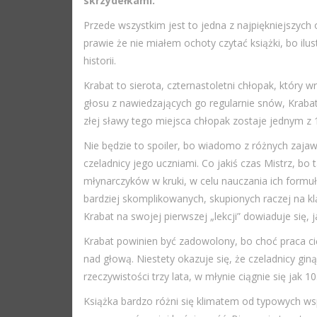
skrzydełkami.
Przede wszystkim jest to jedna z najpiękniejszych 
prawie że nie miałem ochoty czytać książki, bo il
historii.
Krabat to sierota, czternastoletni chłopak, któr
głosu z nawiedzających go regularnie snów, Krabat
złej sławy tego miejsca chłopak zostaje jednym z
Nie będzie to spoiler, bo wiadomo z różnych zaja
czeladnicy jego uczniami. Co jakiś czas Mistrz, bo 
młynarczyków w kruki, w celu nauczania ich formuł
bardziej skomplikowanych, skupionych raczej na kl
Krabat na swojej pierwszej „lekcji” dowiaduje się,
Krabat powinien być zadowolony, bo choć praca cię
nad głową. Niestety okazuje się, że czeladnicy giną
rzeczywistości trzy lata, w młynie ciągnie się jak 10
Książka bardzo różni się klimatem od typowych wsp