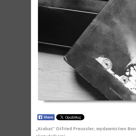
„Krabat” Otfried Preussler, wydawnictwo Bona