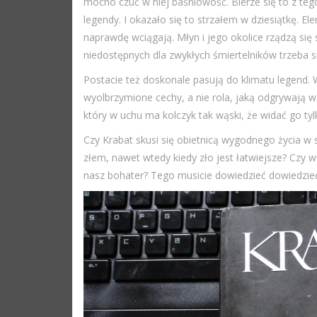
mocno czuć w niej baśniowość. Bierze się to z teg
legendy. I okazało się to strzałem w dziesiątkę. 
naprawdę wciągają. Młyn i jego okolice rządzą si
niedostępnych dla zwykłych śmiertelników trzeba 
Postacie też doskonale pasują do klimatu legend.
wyolbrzymione cechy, a nie rola, jaką odgrywają w 
który w uchu ma kolczyk tak wąski, że widać go tyl
Czy Krabat skusi się obietnicą wygodnego życia w 
złem, nawet wtedy kiedy zło jest łatwiejsze? Czy 
nasz bohater? Tego musicie dowiedzieć dowiedzieć