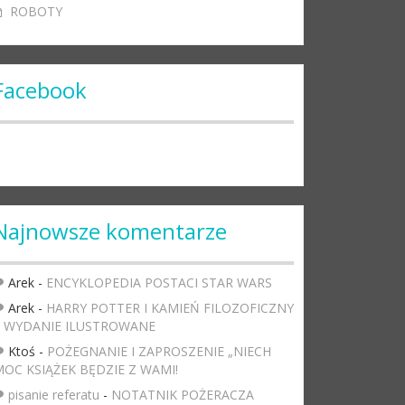
ROBOTY
Facebook
Najnowsze komentarze
Arek
-
ENCYKLOPEDIA POSTACI STAR WARS
Arek
-
HARRY POTTER I KAMIEŃ FILOZOFICZNY
– WYDANIE ILUSTROWANE
Ktoś
-
POŻEGNANIE I ZAPROSZENIE „NIECH
OC KSIĄŻEK BĘDZIE Z WAMI!
pisanie referatu
-
NOTATNIK POŻERACZA