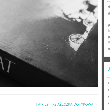
M
K
FAIRIES – KSIĄŻECZKA DOTYKOWA
→