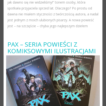
jak dawno się nie widzieliśmy!” tonem osoby, która
spotkała przyjaciela sprzed lat. Dlaczego? Po prostu od
dawna nie miałem styczności z twórczością autora, a nadal
jest jednym z moich ulubionych pisarzy. A nowa powieść
jest – na szczęście – chyba jego najlepszym dziełem
PAX – SERIA POWIEŚCI Z
KOMIKSOWYMI ILUSTRACJAMI