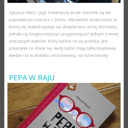
Sytuacja Meto i jego towarzyszy wcale znacznie się nie
poprawiła po ucieczce z Domu. Wprawdzie społeczność w
której się znaleźli wydaje się skrajnie inna od tej domowej,
jednak czy bezpieczniejsza i przyjaźniejsza? Jednym z mniej
znaczących wątków, który bardzo mi się podoba, jest
pokazanie co dzieje się, kiedy ludzie mają tylko książkową
wiedzę i to w dodatku cenzurowaną, na różne tematy
PEPA W RAJU