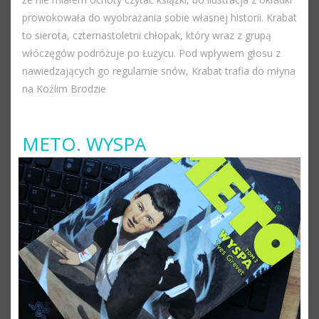
prowokowała do wyobrażania sobie własnej historii. Krabat
to sierota, czternastoletni chłopak, który wraz z grupą
włóczęgów podróżuje po Łużycu. Pod wpływem głosu z
nawiedzających go regularnie snów, Krabat trafia do młyna
na Koźlim Brodzie
METO. WYSPA