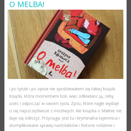
O MELBA!
I po tytule i po opisie nie spodziewałem się takiej książki.
Książki, która momentami boli, więc odkładasz ją, żeby
uciec i odpocząć w swoim życiu. Życiu, które nagle wydaje
ci się najszczęśliwsze z możliwych. Ale książka o Malinie nie
daje się odłożyć. Przyciąga. Jest tu i kryminalna tajemnica i
skomplikowane sprawy nastolatków i historie rodzinne i