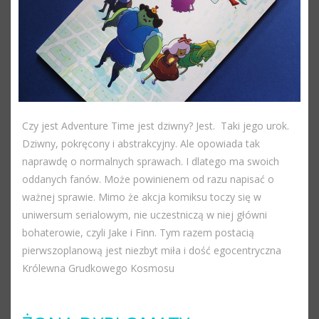
Czy jest Adventure Time jest dziwny? Jest. Taki jego urok.
Dziwny, pokręcony i abstrakcyjny. Ale opowiada tak
naprawdę o normalnych sprawach. I dlatego ma swoich
oddanych fanów. Może powinienem od razu napisać o
ważnej sprawie. Mimo że akcja komiksu toczy się w
uniwersum serialowym, nie uczestniczą w niej główni
bohaterowie, czyli Jake i Finn. Tym razem postacią
pierwszoplanową jest niezbyt miła i dość egocentryczna
Królewna Grudkowego Kosmosu