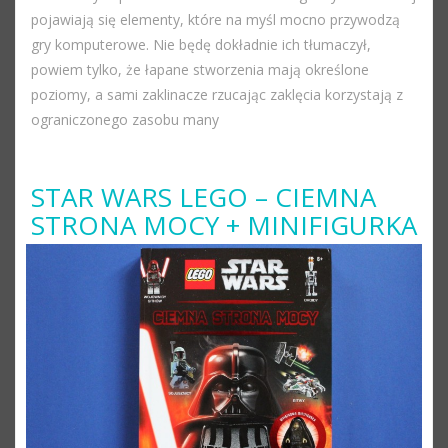
pojawiają się elementy, które na myśl mocno przywodzą
gry komputerowe. Nie będę dokładnie ich tłumaczył,
powiem tylko, że łapane stworzenia mają określone
poziomy, a sami zaklinacze rzucając zaklęcia korzystają z
ograniczonego zasobu many
STAR WARS LEGO – CIEMNA
STRONA MOCY + MINIFIGURKA