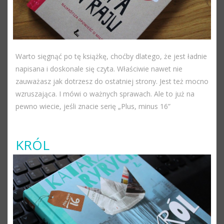
Warto sięgnąć po tę książkę, choćby dlatego, że jest ładnie
napisana i doskonale się czyta. Właściwie nawet nie
zauważasz jak dotrzesz do ostatniej strony. Jest też mocno
wzruszająca. I mówi o ważnych sprawach. Ale to już na
pewno wiecie, jeśli znacie serię „Plus, minus 16”
KRÓL