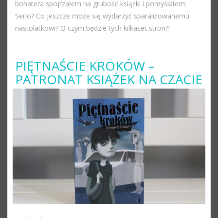
bohatera spojrzałem na grubość książki i pomyślałem:
Serio? Co jeszcze może się wydarzyć sparaliżowanemu
nastolatkowi? O czym będzie tych kilkaset stron?!
PIĘTNAŚCIE KROKÓW –
PATRONAT KSIĄŻEK NA CZACIE