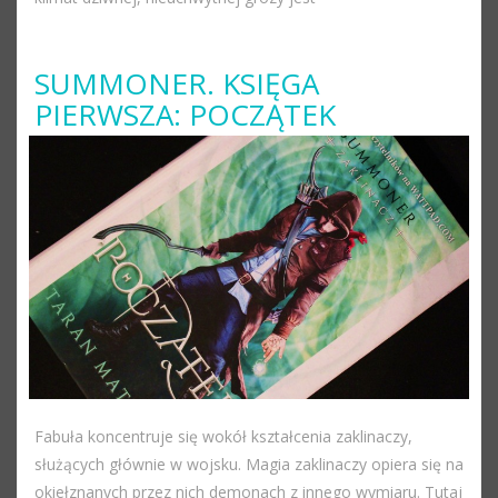
SUMMONER. KSIĘGA
PIERWSZA: POCZĄTEK
Fabuła koncentruje się wokół kształcenia zaklinaczy,
służących głównie w wojsku. Magia zaklinaczy opiera się na
okiełznanych przez nich demonach z innego wymiaru. Tutaj