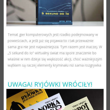
Temat gier komputerowych jest rzadko podejmowany w
powieściach, a jeśli już się pojawia to i tak przeważnie
sama gra nie jest najważniejsza. Tym razem jest inaczej. W
„5 sekund do Io” wirtualny świat ma spore znaczenie bo
właśnie w nim dzieje się większość akcji, choć ważniejszym
wątkiem są raczej elementy kryminału niż sama rozgrywka
UWAGA! RYJÓWKI WRÓCIŁY!