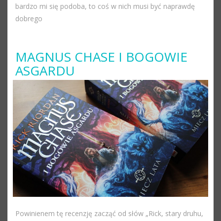
bardzo mi się podoba, to coś w nich musi być naprawdę
dobrego
MAGNUS CHASE I BOGOWIE
ASGARDU
Powinienem tę recenzję zacząć od słów „Rick, stary druhu,