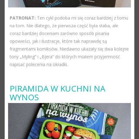
PATRONAT:
Ten cykl podoba mi się coraz bardziej z tomu
na tom. Nie dlatego, że pierwsza część była słaba, ale
coraz bardziej doceniam zarówno sposób pisania
opowieści, jak i ilustracje, które tak naprawdę są
fragmentami komiksów. Niedawno ukazały się dwa kolejne
tony „Myling” i „Bjera” do których miałem przyjemność
napisać polecenia na okładki.
PIRAMIDA W KUCHNI NA
WYNOS