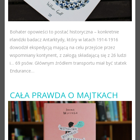
Bohater opowieści to postać historyczna – konkretnie
irlandzki badacz Antarktydy, który w latach 1914-1916
dowodził ekspedycją mającą na celu przejście przez
wspomniany kontynent, z załogą składającą się z 26 ludzi
i… 69 psów. Głównym źródłem transportu miał być statek
Endurance…
CAŁA PRAWDA O MAJTKACH