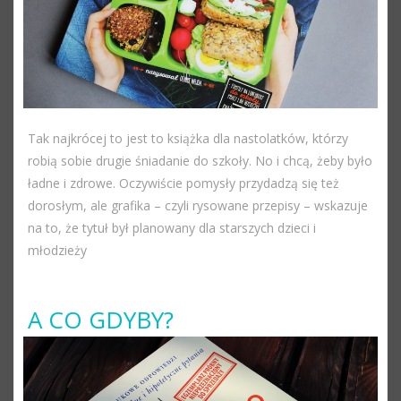
Tak najkrócej to jest to książka dla nastolatków, którzy
robią sobie drugie śniadanie do szkoły. No i chcą, żeby było
ładne i zdrowe. Oczywiście pomysły przydadzą się też
dorosłym, ale grafika – czyli rysowane przepisy – wskazuje
na to, że tytuł był planowany dla starszych dzieci i
młodzieży
A CO GDYBY?