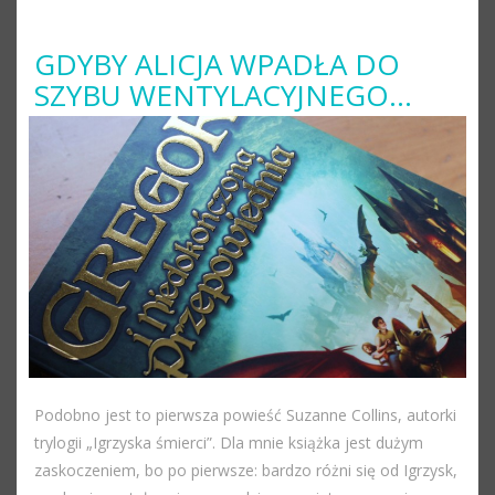
GDYBY ALICJA WPADŁA DO
SZYBU WENTYLACYJNEGO…
Podobno jest to pierwsza powieść Suzanne Collins, autorki
trylogii „Igrzyska śmierci”. Dla mnie książka jest dużym
zaskoczeniem, bo po pierwsze: bardzo różni się od Igrzysk,