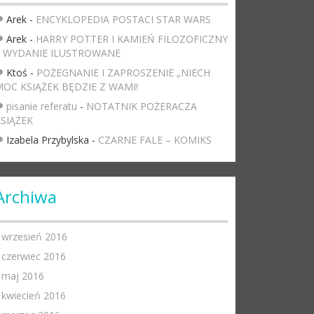
Arek
-
ENCYKLOPEDIA POSTACI STAR WARS
Arek
-
HARRY POTTER I KAMIEŃ FILOZOFICZNY
– WYDANIE ILUSTROWANE
Ktoś
-
POŻEGNANIE I ZAPROSZENIE „NIECH
OC KSIĄŻEK BĘDZIE Z WAMI!
pisanie referatu
-
NOTATNIK POŻERACZA
SIĄŻEK
Izabela Przybylska
-
CZARNE FALE – KOMIKS
Archiwa
wrzesień 2016
czerwiec 2016
maj 2016
kwiecień 2016