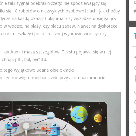
K
śnie taki sygnał odebrali niczego nie spodziewający się
wiło się 18 robotów o niezwykłych osobowościach, jak choćby
dycze na każdą okazję Cuksomat czy wszędzie dosięgający
o w wodzie, na plaży, czy placu zabaw. Nawet na dyskotece.
 u nas mieszkały i po kosmicznej wyprawie wróciły, czy
i kartkami i masą szczegółów. Tekstu pojawia się w niej
A
chrup, pfff, bul, pyr” itd.
o tego wyjątkowo udane obie okładki.
obie, że mówię to mechanicznie przy akompaniamencie