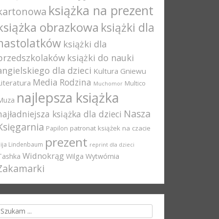
książka na prezent
kartonowa
książka obrazkowa
książki dla
nastolatków
książki dla
przedszkolaków
książki do nauki
angielskiego dla dzieci
Kultura Gniewu
Media Rodzina
Literatura
Multico
Muchomor
najlepsza książka
Muza
Nasza
najładniejsza książka dla dzieci
Księgarnia
Papilon
patronat książek na czacie
prezent
Pija Lindenbaum
reprint dla dzieci
Widnokrąg
Tashka
Wilga
Wytwórnia
Zakamarki
rch for: