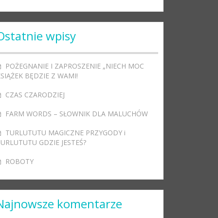
Ostatnie wpisy
POŻEGNANIE I ZAPROSZENIE „NIECH MOC
SIĄŻEK BĘDZIE Z WAMI!
CZAS CZARODZIEJ
FARM WORDS – SŁOWNIK DLA MALUCHÓW
TURLUTUTU MAGICZNE PRZYGODY i
TURLUTUTU GDZIE JESTEŚ?
ROBOTY
Najnowsze komentarze