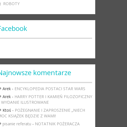
ROBOTY
Facebook
Najnowsze komentarze
Arek
-
ENCYKLOPEDIA POSTACI STAR WARS
Arek
-
HARRY POTTER I KAMIEŃ FILOZOFICZNY
– WYDANIE ILUSTROWANE
Ktoś
-
POŻEGNANIE I ZAPROSZENIE „NIECH
OC KSIĄŻEK BĘDZIE Z WAMI!
pisanie referatu
-
NOTATNIK POŻERACZA