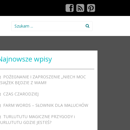
Search for:
Najnowsze wpisy
POŻEGNANIE I ZAPROSZENIE „NIECH MOC
SIĄŻEK BĘDZIE Z WAMI!
CZAS CZARODZIEJ
FARM WORDS – SŁOWNIK DLA MALUCHÓW
TURLUTUTU MAGICZNE PRZYGODY i
TURLUTUTU GDZIE JESTEŚ?