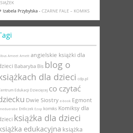
SIĄŻEK
Izabela Przybylska
-
CZARNE FALE – KOMIKS
Tagi
angielskie książki dla
lbus
Ameet
Amett
blog o
dzieci
Babaryba
Bis
książkach dla dzieci
cdp.pl
co czytać
Centrum Edukacji Dziecięcej
dziecku
Dwie Siostry
Egmont
e-book
Komiksy dla
komiks
Entliczek
Eneduerabe
Ezop
książka dla dzieci
dzieci
książka edukacyjna
książka