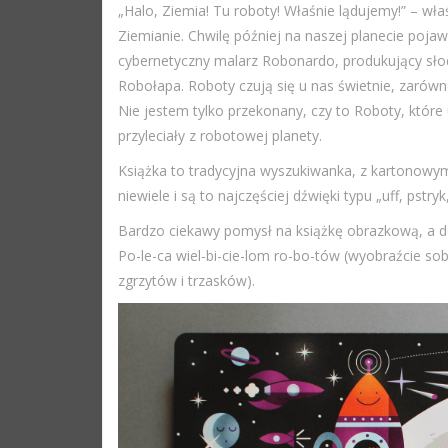
„Halo, Ziemia! Tu roboty! Właśnie lądujemy!” – wła
Ziemianie. Chwilę później na naszej planecie poja
cybernetyczny malarz Robonardo, produkujący sło
Robołapa. Roboty czują się u nas świetnie, zarówn
Nie jestem tylko przekonany, czy to Roboty, które
przyleciały z robotowej planety.
Książka to tradycyjna wyszukiwanka, z kartonowym
niewiele i są to najczęściej dźwięki typu „uff, pstryk, 
Bardzo ciekawy pomysł na książkę obrazkową, a d
Po-le-ca wiel-bi-cie-lom ro-bo-tów (wyobraźcie s
zgrzytów i trzasków).