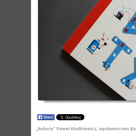
„Roboty” Paweł Kłudkiewicz, wydawnictwo Ba