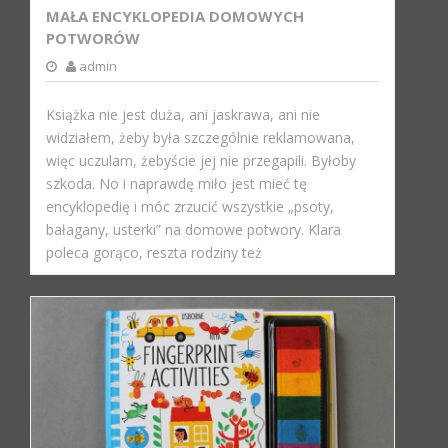
MAŁA ENCYKLOPEDIA DOMOWYCH
POTWORÓW
admin
Książka nie jest duża, ani jaskrawa, ani nie
widziałem, żeby była szczególnie reklamowana,
więc uczulam, żebyście jej nie przegapili. Byłoby
szkoda. No i naprawdę miło jest mieć tę
encyklopedię i móc zrzucić wszystkie „psoty,
bałagany, usterki” na domowe potwory. Klara
poleca gorąco, reszta rodziny też