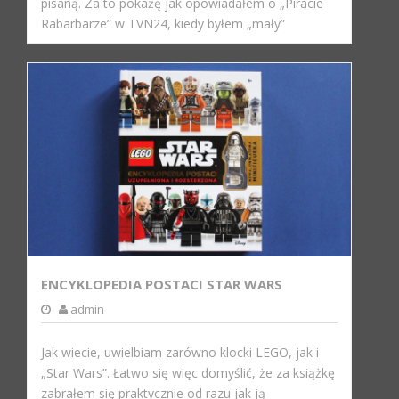
pisaną. Za to pokażę jak opowiadałem o „Piracie
Rabarbarze” w TVN24, kiedy byłem „mały”
ENCYKLOPEDIA POSTACI STAR WARS
admin
Jak wiecie, uwielbiam zarówno klocki LEGO, jak i
„Star Wars”. Łatwo się więc domyślić, że za książkę
zabrałem się praktycznie od razu jak ją