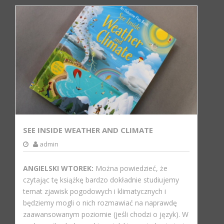
SEE INSIDE WEATHER AND CLIMATE
admin
ANGIELSKI WTOREK:
Można powiedzieć, że
czytając tę książkę bardzo dokładnie studiujemy
temat zjawisk pogodowych i klimatycznych i
będziemy mogli o nich rozmawiać na naprawdę
zaawansowanym poziomie (jeśli chodzi o język). W