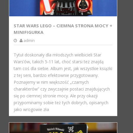
STAR WARS LEGO – CIEMNA STRONA MOCY +
MINIFIGURKA
admin
Tytuł doskonały dla młodszych wielbicieli Star
Wars’ów, takich 5-11 lat, choć starsi tez znajdą
tam coś dla siebie. Album jest, jak wszystkie książki
z tej serii, bardzo efektownie przygotowany.
Poznajemy w nim większość „czarnych
charakterów” czy zwyczajnie postaci znajdujących
się po ciemnej stronie mocy. Ale przy okazji
przypominamy sobie też tych dobrych, opisanych
jako wrogowie zła