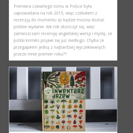
Premiera czwartego tomu w Polsce była
zapowiadana na rok 2015, więc czekałem z
recenzją do momentu aż będzie można dostać
polskie wydanie. Ale rok skończył się, więc
zamieszczam recenzję angielskiej wersji i myślę, że
polski komiks pojawi się już niedługo. Chyba że
przegapiłem jedną z najbardziej wyczekiwanych
przeze mnie premier roku??