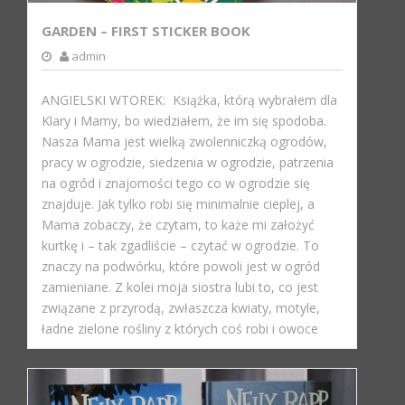
GARDEN – FIRST STICKER BOOK
admin
ANGIELSKI WTOREK: Książka, którą wybrałem dla
Klary i Mamy, bo wiedziałem, że im się spodoba.
Nasza Mama jest wielką zwolenniczką ogrodów,
pracy w ogrodzie, siedzenia w ogrodzie, patrzenia
na ogród i znajomości tego co w ogrodzie się
znajduje. Jak tylko robi się minimalnie cieplej, a
Mama zobaczy, że czytam, to każe mi założyć
kurtkę i – tak zgadliście – czytać w ogrodzie. To
znaczy na podwórku, które powoli jest w ogród
zamieniane. Z kolei moja siostra lubi to, co jest
związane z przyrodą, zwłaszcza kwiaty, motyle,
ładne zielone rośliny z których coś robi i owoce