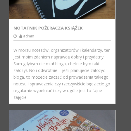
NOTATNIK POŻERACZA KSIĄŻEK
admin
W morzu notesów, organizatorów i kalendarzy, ten
jest moim zdaniem naprawdę dobry i przydatny.
Sam gdybym nie miał bloga, chętnie bym taki
założył. No i odwrotnie – jeśli planujecie założyć
bloga, to możecie zacząć od prowadzenia takiego
notesu i sprawdzenia czy rzeczywiście będziecie go
regularnie wypełniać i czy w ogóle jest to fajne
zajęcie