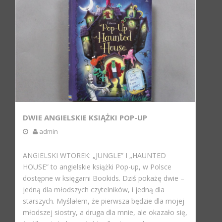
DWIE ANGIELSKIE KSIĄŻKI POP-UP
admin
ANGIELSKI WTOREK: „JUNGLE” I „HAUNTED
HOUSE” to angielskie książki Pop-up, w Polsce
dostępne w księgarni Bookids. Dziś pokażę dwie –
jedną dla młodszych czytelników, i jedną dla
starszych. Myślałem, że pierwsza będzie dla mojej
młodszej siostry, a druga dla mnie, ale okazało się,