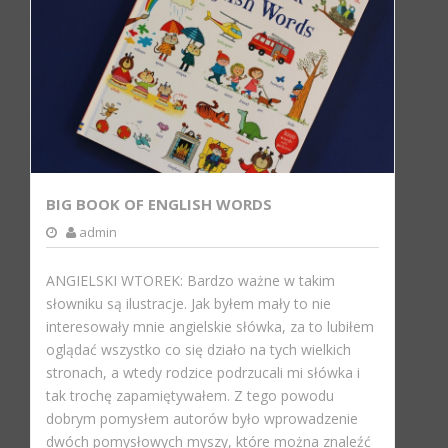
BIG BOOK OF ENGLISH WORDS
admin
ANGIELSKI WTOREK: Bardzo ważne w takim
słowniku są ilustracje. Jak byłem mały to nie
interesowały mnie angielskie słówka, za to lubiłem
oglądać wszystko co się działo na tych wielkich
stronach, a wtedy rodzice podrzucali mi słówka i
tak trochę zapamiętywałem. Z tego powodu
dobrym pomysłem autorów było wprowadzenie
dwóch pomysłowych myszy, które można znaleźć