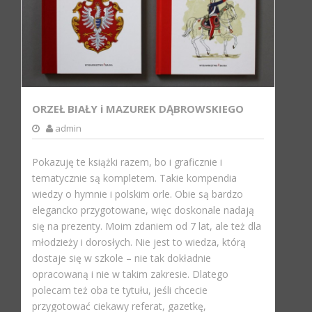
ORZEŁ BIAŁY i MAZUREK DĄBROWSKIEGO
admin
Pokazuję te książki razem, bo i graficznie i
tematycznie są kompletem. Takie kompendia
wiedzy o hymnie i polskim orle. Obie są bardzo
elegancko przygotowane, więc doskonale nadają
się na prezenty. Moim zdaniem od 7 lat, ale też dla
młodzieży i dorosłych. Nie jest to wiedza, którą
dostaje się w szkole – nie tak dokładnie
opracowaną i nie w takim zakresie. Dlatego
polecam też oba te tytułu, jeśli chcecie
przygotować ciekawy referat, gazetkę,