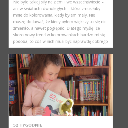
Nie było takiej siły na ziemi i we wszechświecie –
ani w światach równoległych – która zmusiłaby
mnie do kolorowania, kiedy byłem mały. Nie
muszę dodawać, że kiedy byłem większy to się nie
zmieniło, a nawet pogłębiło. Dlatego myślę, że
skoro nowy trend w kolorowankach bardzo mi się
podoba, to coś w nich musi być naprawdę dobrego
52 TYGODNIE