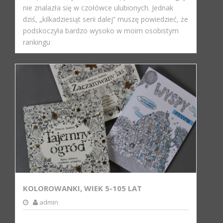
nie znalazła się w czołówce ulubionych. Jednak
dziś, „kilkadziesiąt serii dalej” muszę powiedzieć, że
podskoczyła bardzo wysoko w moim osobistym
rankingu
KOLOROWANKI, WIEK 5-105 LAT
admin