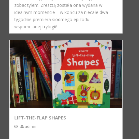
zobaczyłem. Zresztą została ona wydana w
idealnym momencie – w końcu za niecałe dwa
tygodnie premiera siódmego epizodu
wspomnianej trylogii!
LIFT-THE-FLAP SHAPES
admin