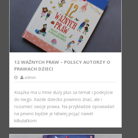
12 WAŻNYCH PRAW – POLSCY AUTORZY O
PRAWACH DZIECI
admin
Książka ma u mnie duży plus za temat i podejście
do niego. Każde dziecko powinno znać, ale i
rozumieć swoje prawa. Na przykładzie opowiadań
na pewno będzie je łatwiej pojąć nawet
kilkulatkom