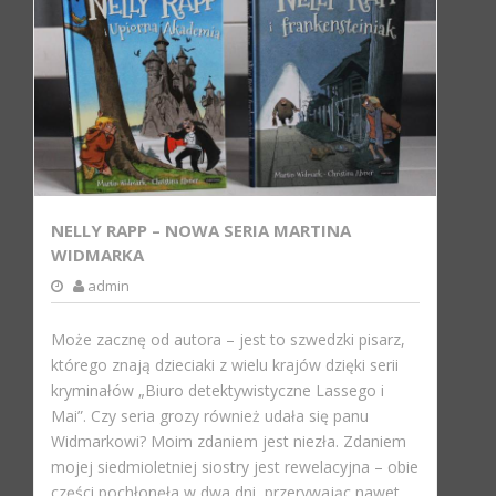
NELLY RAPP – NOWA SERIA MARTINA
WIDMARKA
admin
Może zacznę od autora – jest to szwedzki pisarz,
którego znają dzieciaki z wielu krajów dzięki serii
kryminałów „Biuro detektywistyczne Lassego i
Mai”. Czy seria grozy również udała się panu
Widmarkowi? Moim zdaniem jest niezła. Zdaniem
mojej siedmioletniej siostry jest rewelacyjna – obie
części pochłonęła w dwa dni, przerywając nawet