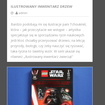
ILUSTROWANY INWENTARZ DRZEW
admin
Bardzo podobają mi się ilustracje pani Tchoukriel,
która – jak przeczytacie we wstępie – artystka
specjalizuje się w sporządzaniu rycin naukowych.
Jeśli ktoś chciałby przerysować drzewo, na lekcję
przyrody, biologii, czy żeby nauczyć się rysować,
taka rycina to świetny wzór. W serii ukazał się
również „Ilustrowany inwentarz zwierząt”