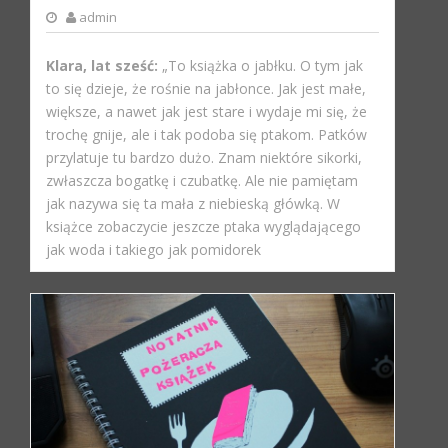
admin
Klara, lat sześć:
„To książka o jabłku. O tym jak
to się dzieje, że rośnie na jabłonce. Jak jest małe,
większe, a nawet jak jest stare i wydaje mi się, że
trochę gnije, ale i tak podoba się ptakom. Patków
przylatuje tu bardzo dużo. Znam niektóre sikorki,
zwłaszcza bogatkę i czubatkę. Ale nie pamiętam
jak nazywa się ta mała z niebieską główką. W
książce zobaczycie jeszcze ptaka wyglądającego
jak woda i takiego jak pomidorek