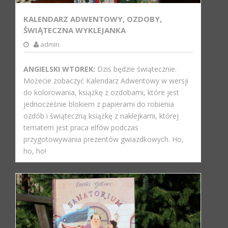
KALENDARZ ADWENTOWY, OZDOBY,
ŚWIĄTECZNA WYKLEJANKA
admin
ANGIELSKI WTOREK:
Dziś będzie świątecznie.
Możecie zobaczyć Kalendarz Adwentowy w wersji
do kolorowania, książkę z ozdobami, które jest
jednocześnie blokiem z papierami do robienia
ozdób i świąteczną książkę z naklejkami, której
tematem jest praca elfów podczas
przygotowywania prezentów gwiazdkowych. Ho,
ho, ho!