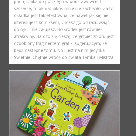
podręcznika do polskiego w podstawówce. I
szczerze, to akurat jakoś mnie nie zachęciło. Za to
okładka jest tak efektowna, że nawet jak się nie
interesujesz komiksem, chcesz go od razu wziąć
do ręki. I nie żałujesz. Bo środek jest również
atrakcyjny. Bardzo się cieszę, że grzbiet zbioru jest
ozdobiony fragmentem grafiki sugerującym, że
będą następne tomu. No i jest na nim jedynka.
Świetnie. Chętnie wrócę do świata Tymka i Mistrza