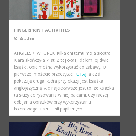
FINGERPRINT ACTIVITIES
admin
ANGIELSKI WTOREK: Kilka dni temu moja siostra
Klara skończyła 7 lat. Z tej okazji dałem jej dwie
książki, obie można wykorzystać do zabawy. O
pierwszej możecie przeczytać
TUTAJ
, a dziś
pokazuję drugą, która przy okazji jest książką
anglojęzyczną. Ale najciekawsze jest to, że książka
ta służy do rysowania w niej palcami. Czy raczej
odbijania obrazków przy wykorzystaniu
kolorowego tuszu i linii papilarnych