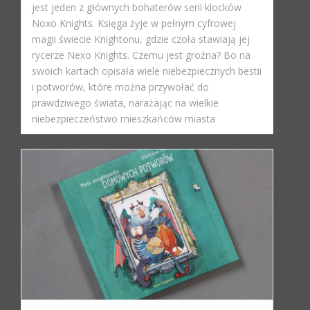
jest jeden z głównych bohaterów serii klocków
Noxo Knights. Księga żyje w pełnym cyfrowej
magii świecie Knightonu, gdzie czoła stawiają jej
rycerze Nexo Knights. Czemu jest groźna? Bo na
swoich kartach opisała wiele niebezpiecznych bestii
i potworów, które można przywołać do
prawdziwego świata, narażając na wielkie
niebezpieczeństwo mieszkańców miasta