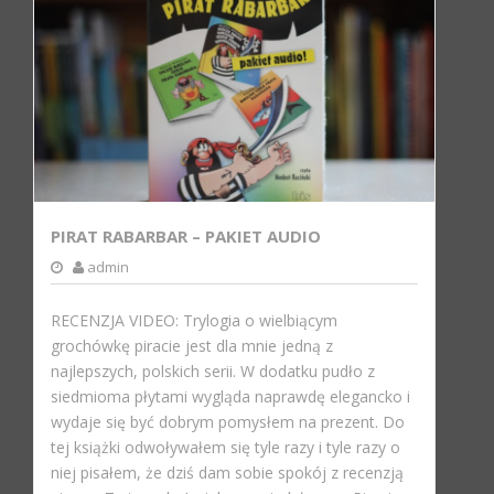
PIRAT RABARBAR – PAKIET AUDIO
admin
RECENZJA VIDEO: Trylogia o wielbiącym
grochówkę piracie jest dla mnie jedną z
najlepszych, polskich serii. W dodatku pudło z
siedmioma płytami wygląda naprawdę elegancko i
wydaje się być dobrym pomysłem na prezent. Do
tej książki odwoływałem się tyle razy i tyle razy o
niej pisałem, że dziś dam sobie spokój z recenzją