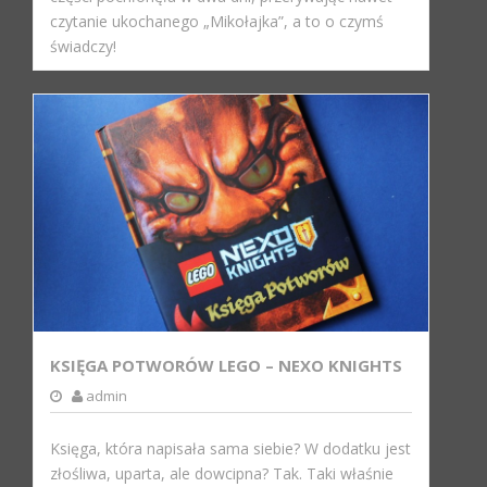
czytanie ukochanego „Mikołajka”, a to o czymś
świadczy!
KSIĘGA POTWORÓW LEGO – NEXO KNIGHTS
admin
Księga, która napisała sama siebie? W dodatku jest
złośliwa, uparta, ale dowcipna? Tak. Taki właśnie