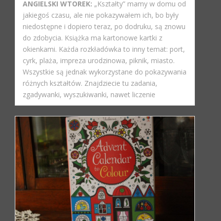
ANGIELSKI WTOREK:
„Kształty” mamy w domu od
jakiegoś czasu, ale nie pokazywałem ich, bo były
niedostępne i dopiero teraz, po dodruku, są znowu
do zdobycia. Książka ma kartonowe kartki z
okienkami. Każda rozkładówka to inny temat: port,
cyrk, plaża, impreza urodzinowa, piknik, miasto.
Wszystkie są jednak wykorzystane do pokazywania
różnych kształtów. Znajdziecie tu zadania,
zgadywanki, wyszukiwanki, nawet liczenie