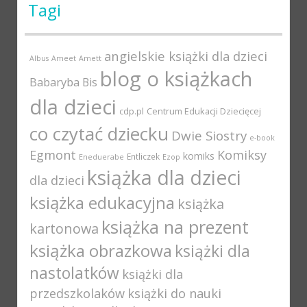
Tagi
angielskie książki dla dzieci
Albus
Ameet
Amett
blog o książkach
Babaryba
Bis
dla dzieci
cdp.pl
Centrum Edukacji Dziecięcej
co czytać dziecku
Dwie Siostry
e-book
Egmont
Komiksy
komiks
Entliczek
Eneduerabe
Ezop
książka dla dzieci
dla dzieci
książka edukacyjna
książka
książka na prezent
kartonowa
książka obrazkowa
książki dla
nastolatków
książki dla
przedszkolaków
książki do nauki