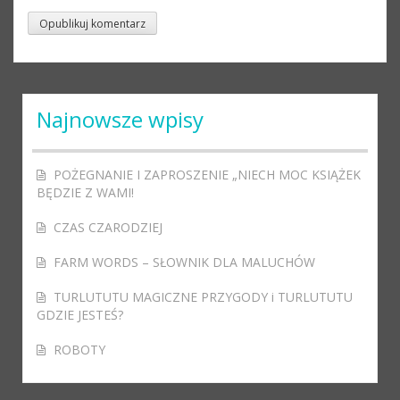
Najnowsze wpisy
POŻEGNANIE I ZAPROSZENIE „NIECH MOC KSIĄŻEK
BĘDZIE Z WAMI!
CZAS CZARODZIEJ
FARM WORDS – SŁOWNIK DLA MALUCHÓW
TURLUTUTU MAGICZNE PRZYGODY i TURLUTUTU
GDZIE JESTEŚ?
ROBOTY