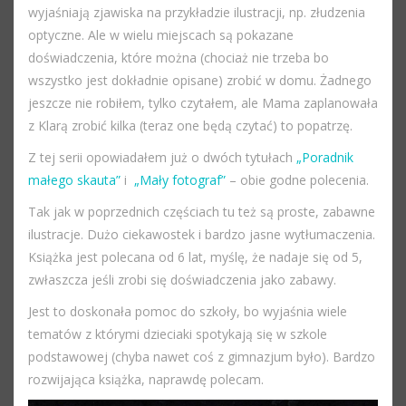
wyjaśniają zjawiska na przykładzie ilustracji, np. złudzenia
optyczne. Ale w wielu miejscach są pokazane
doświadczenia, które można (chociaż nie trzeba bo
wszystko jest dokładnie opisane) zrobić w domu. Żadnego
jeszcze nie robiłem, tylko czytałem, ale Mama zaplanowała
z Klarą zrobić kilka (teraz one będą czytać) to popatrzę.
Z tej serii opowiadałem już o dwóch tytułach
„Poradnik
małego skauta”
i
„Mały fotograf”
– obie godne polecenia.
Tak jak w poprzednich częściach tu też są proste, zabawne
ilustracje. Dużo ciekawostek i bardzo jasne wytłumaczenia.
Książka jest polecana od 6 lat, myślę, że nadaje się od 5,
zwłaszcza jeśli zrobi się doświadczenia jako zabawy.
Jest to doskonała pomoc do szkoły, bo wyjaśnia wiele
tematów z którymi dzieciaki spotykają się w szkole
podstawowej (chyba nawet coś z gimnazjum było). Bardzo
rozwijająca książka, naprawdę polecam.