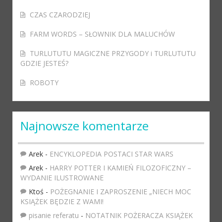
CZAS CZARODZIEJ
FARM WORDS – SŁOWNIK DLA MALUCHÓW
TURLUTUTU MAGICZNE PRZYGODY i TURLUTUTU
GDZIE JESTEŚ?
ROBOTY
Najnowsze komentarze
Arek
-
ENCYKLOPEDIA POSTACI STAR WARS
Arek
-
HARRY POTTER I KAMIEŃ FILOZOFICZNY –
WYDANIE ILUSTROWANE
Ktoś
-
POŻEGNANIE I ZAPROSZENIE „NIECH MOC
KSIĄŻEK BĘDZIE Z WAMI!
pisanie referatu
-
NOTATNIK POŻERACZA KSIĄŻEK