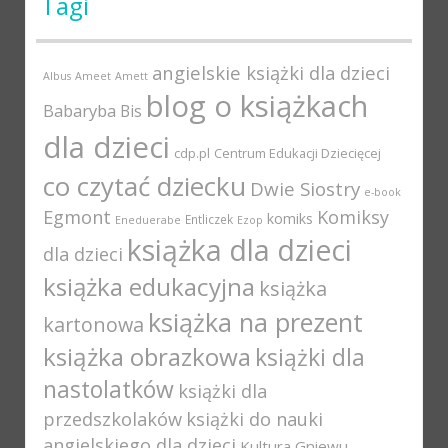
Tagi
angielskie książki dla dzieci
Albus
Ameet
Amett
blog o książkach
Babaryba
Bis
dla dzieci
cdp.pl
Centrum Edukacji Dziecięcej
co czytać dziecku
Dwie Siostry
e-book
Egmont
Komiksy
komiks
Entliczek
Eneduerabe
Ezop
książka dla dzieci
dla dzieci
książka edukacyjna
książka
książka na prezent
kartonowa
książka obrazkowa
książki dla
nastolatków
książki dla
przedszkolaków
książki do nauki
angielskiego dla dzieci
Kultura Gniewu