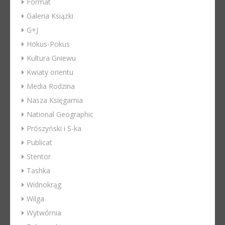
Format
Galeria Książki
G+J
Hokus-Pokus
Kultura Gniewu
Kwiaty orientu
Media Rodzina
Nasza Księgarnia
National Geographic
Prószyński i S-ka
Publicat
Stentor
Tashka
Widnokrąg
Wilga
Wytwórnia