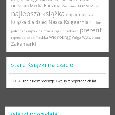
Media Rodzina
Literatura
Muza
Multico
Muchomor
najlepsza książka
najładniejsza
Nasza Księgarnia
książka dla dzieci
Papilon
prezent
patronat książek na czacie
Pija Lindenbaum
Widnokrąg
Tashka
Wilga
Wytwórnia
reprint dla dzieci
Zakamarki
Stare Książki na czacie
TUTAJ
znajdziesz recenzje i wpisy z poprzednich lat
Książki przysyłają