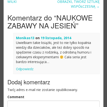
Post navigation
WILKI
OBRAZKI, TWÓRZ SZTUKĘ
WSPÓŁCZESNĄ
→
Komentarz do “
NAUKOWE
ZABAWY NA JESIEŃ
”
Monikas13
on
19 listopada, 2014
Uwielbiam takie książki, jest to nie tylko kopalnia
wiedzy dla dzieciaków, ale też dobry sposób na
spędzenie czasu z rodzinką, z odrobiną humoru i
ciekawymi eksperymentami
Cała seria jest
bardzo interesująca…
Odpowiedz
Dodaj komentarz
Twój adres e-mail nie zostanie opublikowany.
Comment