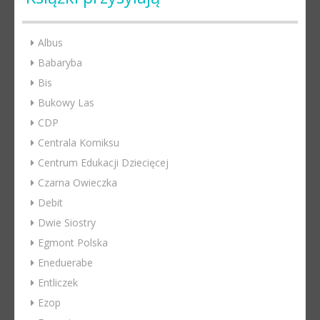
Albus
Babaryba
Bis
Bukowy Las
CDP
Centrala Komiksu
Centrum Edukacji Dziecięcej
Czarna Owieczka
Debit
Dwie Siostry
Egmont Polska
Eneduerabe
Entliczek
Ezop