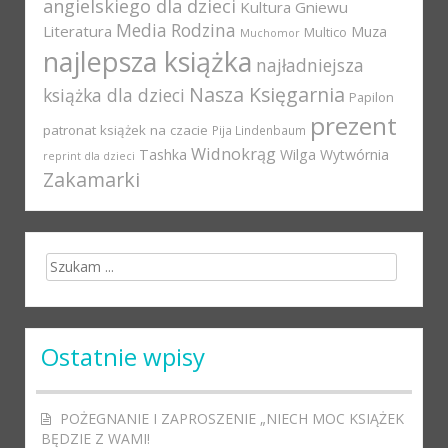
angielskiego dla dzieci
Kultura Gniewu
Media Rodzina
Literatura
Muza
Multico
Muchomor
najlepsza książka
najładniejsza
Nasza Księgarnia
książka dla dzieci
Papilon
prezent
patronat książek na czacie
Pija Lindenbaum
Widnokrąg
Tashka
Wilga
Wytwórnia
reprint dla dzieci
Zakamarki
Search for:
Ostatnie wpisy
POŻEGNANIE I ZAPROSZENIE „NIECH MOC KSIĄŻEK
BĘDZIE Z WAMI!