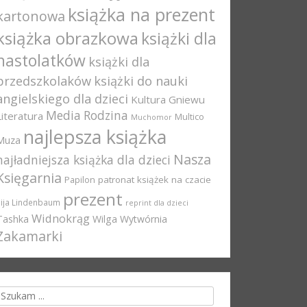
książka na prezent
kartonowa
książka obrazkowa
książki dla
nastolatków
książki dla
przedszkolaków
książki do nauki
angielskiego dla dzieci
Kultura Gniewu
Media Rodzina
Literatura
Multico
Muchomor
najlepsza książka
Muza
Nasza
najładniejsza książka dla dzieci
Księgarnia
Papilon
patronat książek na czacie
prezent
Pija Lindenbaum
reprint dla dzieci
Widnokrąg
Tashka
Wilga
Wytwórnia
Zakamarki
rch for: