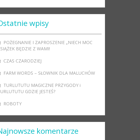
Ostatnie wpisy
POŻEGNANIE I ZAPROSZENIE „NIECH MOC
SIĄŻEK BĘDZIE Z WAMI!
CZAS CZARODZIEJ
FARM WORDS – SŁOWNIK DLA MALUCHÓW
TURLUTUTU MAGICZNE PRZYGODY i
TURLUTUTU GDZIE JESTEŚ?
ROBOTY
Najnowsze komentarze