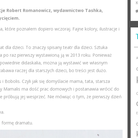
K
tracje Robert Romanowicz, wydawnictwo Tashka,
ycięciem.
które poznałem dopiero wczoraj. Fajne kolory, ilustracje i
 dla dzieci. To znaczy spisany teatr dla dzieci. Sztuka
 a po raz pierwszy wystawioną ją w 2013 roku. Ponieważ
A
 odpowiednie didaskalia, można ją wystawić we własnym
awa raczej dla starszych dzieci, bo treści jest dużo.
s i Bobolis. Czyli jak się domyślacie mama, tata, starsza
kiedy Mamalis ma dość prac domowych i postanawia wrócić do
e próbują jej wesprzeć. Nie mówiąc o tym, że pierwszy dzień
wa.
ą formę dramatu.