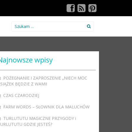
Search for:
Najnowsze wpisy
POŻEGNANIE I ZAPROSZENIE „NIECH MOC
SIĄŻEK BĘDZIE Z WAMI!
CZAS CZARODZIEJ
FARM WORDS – SŁOWNIK DLA MALUCHÓW
TURLUTUTU MAGICZNE PRZYGODY i
TURLUTUTU GDZIE JESTEŚ?