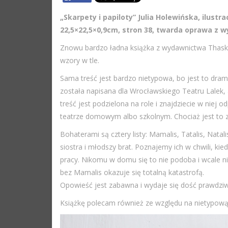
„Skarpety i papiloty” Julia Holewińska, ilus
22,5×22,5×0,9cm, stron 38, twarda oprawa z w
Znowu bardzo ładna książka z wydawnictwa Thaska, 
wzory w tle.
Sama treść jest bardzo nietypowa, bo jest to dramat
została napisana dla Wrocławskiego Teatru Lalek,
treść jest podzielona na role i znajdziecie w niej
teatrze domowym albo szkolnym. Chociaż jest to zab
Bohaterami są cztery listy: Mamalis, Tatalis, Natali
siostra i młodszy brat. Poznajemy ich w chwili, 
pracy. Nikomu w domu się to nie podoba i wcale ni
bez Mamalis okazuje się totalną katastrofą.
Opowieść jest zabawna i wydaje się dość prawdzi
Książkę polecam również ze względu na nietypow