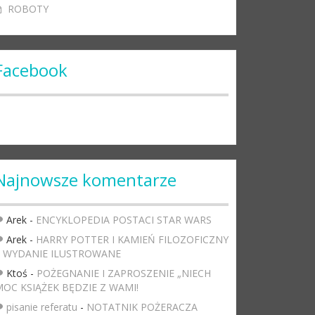
ROBOTY
Facebook
Najnowsze komentarze
Arek
-
ENCYKLOPEDIA POSTACI STAR WARS
Arek
-
HARRY POTTER I KAMIEŃ FILOZOFICZNY
– WYDANIE ILUSTROWANE
Ktoś
-
POŻEGNANIE I ZAPROSZENIE „NIECH
OC KSIĄŻEK BĘDZIE Z WAMI!
pisanie referatu
-
NOTATNIK POŻERACZA