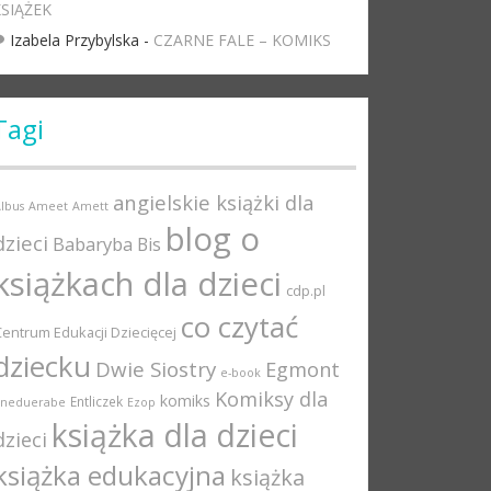
SIĄŻEK
Izabela Przybylska
-
CZARNE FALE – KOMIKS
Tagi
angielskie książki dla
lbus
Ameet
Amett
blog o
dzieci
Babaryba
Bis
książkach dla dzieci
cdp.pl
co czytać
Centrum Edukacji Dziecięcej
dziecku
Dwie Siostry
Egmont
e-book
Komiksy dla
komiks
Entliczek
Eneduerabe
Ezop
książka dla dzieci
dzieci
książka edukacyjna
książka