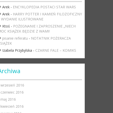
Arek
-
ENCYKLOPEDIA POSTACI STAR WARS
Arek
-
HARRY POTTER I KAMIEŃ FILOZOFICZNY
– WYDANIE ILUSTROWANE
Ktoś
-
POŻEGNANIE I ZAPROSZENIE „NIECH
OC KSIĄŻEK BĘDZIE Z WAMI!
pisanie referatu
-
NOTATNIK POŻERACZA
SIĄŻEK
Izabela Przybylska
-
CZARNE FALE – KOMIKS
Archiwa
wrzesień 2016
czerwiec 2016
maj 2016
kwiecień 2016