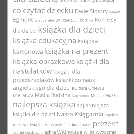
cdp.pl
Centrum Edukacji Dziecięcej
co czytać dziecku
Dwie Siostry
e-book
Egmont
Komiksy
komiks
Entliczek
Eneduerabe
Ezop
książka dla dzieci
dla dzieci
książka edukacyjna
książka
książka na prezent
kartonowa
książka obrazkowa
książki dla
nastolatków
książki dla
przedszkolaków
książki do nauki
angielskiego dla dzieci
Kultura Gniewu
Media Rodzina
Literatura
Muza
Multico
Muchomor
najlepsza książka
najładniejsza
Nasza Księgarnia
książka dla dzieci
Papilon
prezent
patronat książek na czacie
Pija Lindenbaum
Widnokrąg
Tashka
Wilga
Wytwórnia
reprint dla dzieci