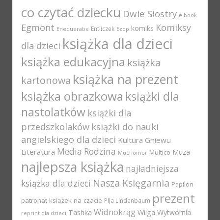
co czytać dziecku
Dwie Siostry
e-book
Egmont
Komiksy
komiks
Entliczek
Eneduerabe
Ezop
książka dla dzieci
dla dzieci
książka edukacyjna
książka
książka na prezent
kartonowa
książka obrazkowa
książki dla
nastolatków
książki dla
przedszkolaków
książki do nauki
angielskiego dla dzieci
Kultura Gniewu
Media Rodzina
Literatura
Muza
Multico
Muchomor
najlepsza książka
najładniejsza
Nasza Księgarnia
książka dla dzieci
Papilon
prezent
patronat książek na czacie
Pija Lindenbaum
Widnokrąg
Tashka
Wilga
Wytwórnia
reprint dla dzieci