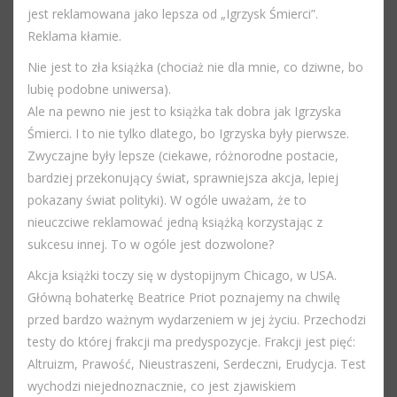
jest reklamowana jako lepsza od „Igrzysk Śmierci”.
Reklama kłamie.
Nie jest to zła książka (chociaż nie dla mnie, co dziwne, bo
lubię podobne uniwersa).
Ale na pewno nie jest to książka tak dobra jak Igrzyska
Śmierci. I to nie tylko dlatego, bo Igrzyska były pierwsze.
Zwyczajne były lepsze (ciekawe, różnorodne postacie,
bardziej przekonujący świat, sprawniejsza akcja, lepiej
pokazany świat polityki). W ogóle uważam, że to
nieuczciwe reklamować jedną książką korzystając z
sukcesu innej. To w ogóle jest dozwolone?
Akcja książki toczy się w dystopijnym Chicago, w USA.
Główną bohaterkę Beatrice Priot poznajemy na chwilę
przed bardzo ważnym wydarzeniem w jej życiu. Przechodzi
testy do której frakcji ma predyspozycje. Frakcji jest pięć:
Altruizm, Prawość, Nieustraszeni, Serdeczni, Erudycja. Test
wychodzi niejednoznacznie, co jest zjawiskiem