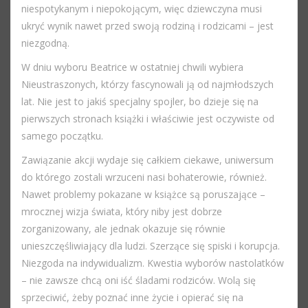
niespotykanym i niepokojącym, więc dziewczyna musi
ukryć wynik nawet przed swoją rodziną i rodzicami – jest
niezgodną.
W dniu wyboru Beatrice w ostatniej chwili wybiera
Nieustraszonych, którzy fascynowali ją od najmłodszych
lat. Nie jest to jakiś specjalny spojler, bo dzieje się na
pierwszych stronach książki i właściwie jest oczywiste od
samego początku.
Zawiązanie akcji wydaje się całkiem ciekawe, uniwersum
do którego zostali wrzuceni nasi bohaterowie, również.
Nawet problemy pokazane w książce są poruszające –
mrocznej wizja świata, który niby jest dobrze
zorganizowany, ale jednak okazuje się równie
unieszczęśliwiający dla ludzi. Szerzące się spiski i korupcja.
Niezgoda na indywidualizm. Kwestia wyborów nastolatków
– nie zawsze chcą oni iść śladami rodziców. Wolą się
sprzeciwić, żeby poznać inne życie i opierać się na