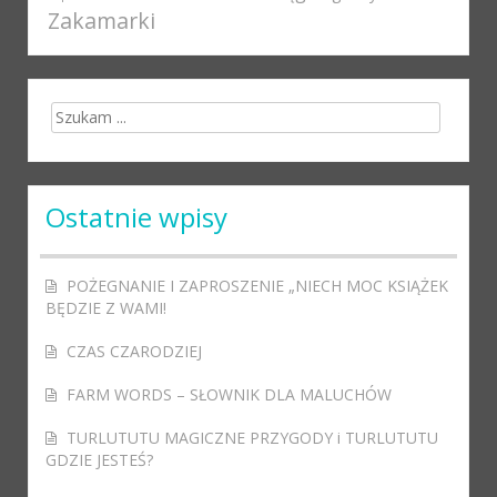
Zakamarki
Search for:
Ostatnie wpisy
POŻEGNANIE I ZAPROSZENIE „NIECH MOC KSIĄŻEK
BĘDZIE Z WAMI!
CZAS CZARODZIEJ
FARM WORDS – SŁOWNIK DLA MALUCHÓW
TURLUTUTU MAGICZNE PRZYGODY i TURLUTUTU
GDZIE JESTEŚ?