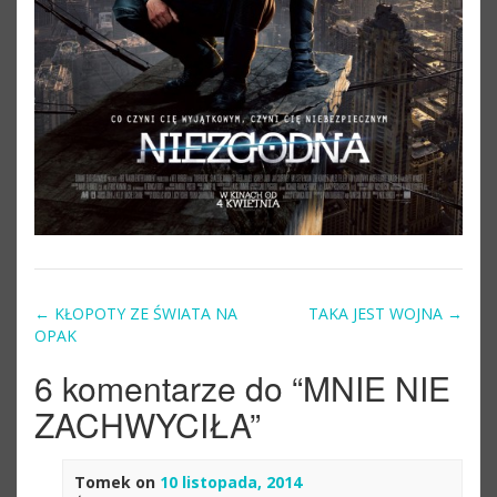
←
KŁOPOTY ZE ŚWIATA NA
TAKA JEST WOJNA
→
Post navigation
OPAK
6 komentarze do “
MNIE NIE
ZACHWYCIŁA
”
Tomek
on
10 listopada, 2014