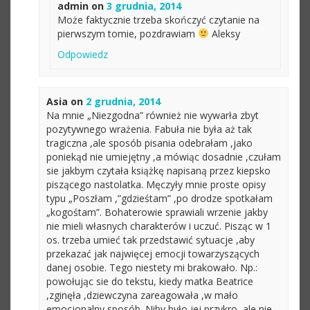
admin
on
3 grudnia, 2014
Może faktycznie trzeba skończyć czytanie na
pierwszym tomie, pozdrawiam
Aleksy
Odpowiedz
Asia
on
2 grudnia, 2014
Na mnie „Niezgodna” również nie wywarła zbyt
pozytywnego wrażenia. Fabuła nie była aż tak
tragiczna ,ale sposób pisania odebrałam ,jako
poniekąd nie umiejętny ,a mówiąc dosadnie ,czułam
sie jakbym czytała książkę napisaną przez kiepsko
piszącego nastolatka. Męczyły mnie proste opisy
typu „Poszłam ,”gdzieśtam” ,po drodze spotkałam
„kogośtam”. Bohaterowie sprawiali wrzenie jakby
nie mieli własnych charakterów i uczuć. Pisząc w 1
os. trzeba umieć tak przedstawić sytuacje ,aby
przekazać jak najwięcej emocji towarzyszących
danej osobie. Tego niestety mi brakowało. Np.:
powołując sie do tekstu, kiedy matka Beatrice
,zginęła ,dziewczyna zareagowała ,w mało
emocjonalny sposób. Niby było jej przykro ,ale nie