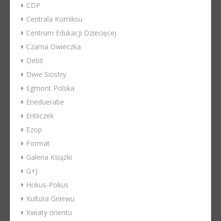
CDP
Centrala Komiksu
Centrum Edukacji Dziecięcej
Czarna Owieczka
Debit
Dwie Siostry
Egmont Polska
Eneduerabe
Entliczek
Ezop
Format
Galeria Książki
G+J
Hokus-Pokus
Kultura Gniewu
Kwiaty orientu