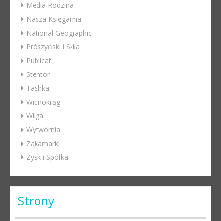
Media Rodzina
Nasza Księgarnia
National Geographic
Prószyński i S-ka
Publicat
Stentor
Tashka
Widnokrąg
Wilga
Wytwórnia
Zakamarki
Zysk i Spółka
Strony