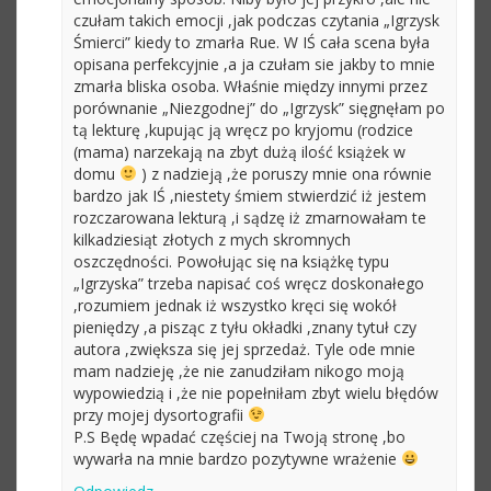
czułam takich emocji ,jak podczas czytania „Igrzysk
Śmierci” kiedy to zmarła Rue. W IŚ cała scena była
opisana perfekcyjnie ,a ja czułam sie jakby to mnie
zmarła bliska osoba. Właśnie między innymi przez
porównanie „Niezgodnej” do „Igrzysk” sięgnęłam po
tą lekturę ,kupując ją wręcz po kryjomu (rodzice
(mama) narzekają na zbyt dużą ilość książek w
domu
) z nadzieją ,że poruszy mnie ona równie
bardzo jak IŚ ,niestety śmiem stwierdzić iż jestem
rozczarowana lekturą ,i sądzę iż zmarnowałam te
kilkadziesiąt złotych z mych skromnych
oszczędności. Powołując się na książkę typu
„Igrzyska” trzeba napisać coś wręcz doskonałego
,rozumiem jednak iż wszystko kręci się wokół
pieniędzy ,a pisząc z tyłu okładki ,znany tytuł czy
autora ,zwiększa się jej sprzedaż. Tyle ode mnie
mam nadzieję ,że nie zanudziłam nikogo moją
wypowiedzią i ,że nie popełniłam zbyt wielu błędów
przy mojej dysortografii
P.S Będę wpadać częściej na Twoją stronę ,bo
wywarła na mnie bardzo pozytywne wrażenie