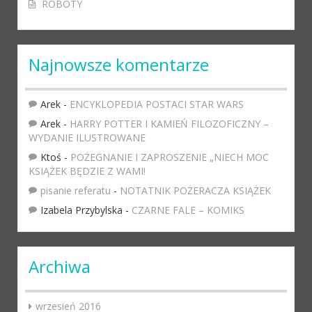
ROBOTY
Najnowsze komentarze
Arek
-
ENCYKLOPEDIA POSTACI STAR WARS
Arek
-
HARRY POTTER I KAMIEŃ FILOZOFICZNY –
WYDANIE ILUSTROWANE
Ktoś
-
POŻEGNANIE I ZAPROSZENIE „NIECH MOC
KSIĄŻEK BĘDZIE Z WAMI!
pisanie referatu
-
NOTATNIK POŻERACZA KSIĄŻEK
Izabela Przybylska
-
CZARNE FALE – KOMIKS
Archiwa
wrzesień 2016