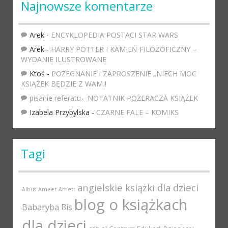
Najnowsze komentarze
Arek
-
ENCYKLOPEDIA POSTACI STAR WARS
Arek
-
HARRY POTTER I KAMIEŃ FILOZOFICZNY –
WYDANIE ILUSTROWANE
Ktoś
-
POŻEGNANIE I ZAPROSZENIE „NIECH MOC
KSIĄŻEK BĘDZIE Z WAMI!
pisanie referatu
-
NOTATNIK POŻERACZA KSIĄŻEK
Izabela Przybylska
-
CZARNE FALE – KOMIKS
Tagi
angielskie książki dla dzieci
Albus
Ameet
Amett
blog o książkach
Babaryba
Bis
dla dzieci