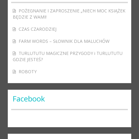
POŻEGNANIE I ZAPROSZENIE „NIECH MOC KSIĄŻEK
BĘDZIE Z WAMI!
CZAS CZARODZIEJ
FARM WORDS – SŁOWNIK DLA MALUCHÓW
TURLUTUTU MAGICZNE PRZYGODY i TURLUTUTU
GDZIE JESTEŚ?
ROBOTY
Facebook