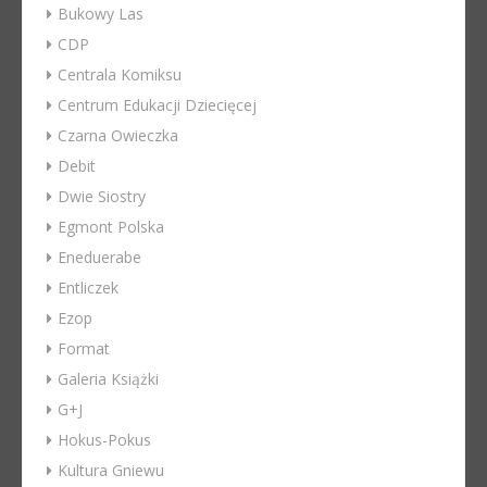
Bukowy Las
CDP
Centrala Komiksu
Centrum Edukacji Dziecięcej
Czarna Owieczka
Debit
Dwie Siostry
Egmont Polska
Eneduerabe
Entliczek
Ezop
Format
Galeria Książki
G+J
Hokus-Pokus
Kultura Gniewu