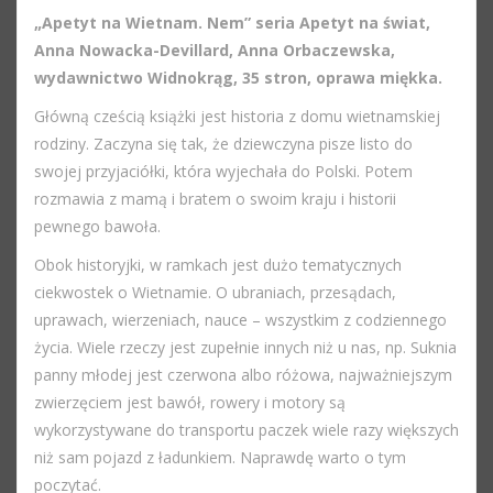
„Apetyt na Wietnam. Nem” seria Apetyt na świat,
Anna Nowacka-Devillard, Anna Orbaczewska,
wydawnictwo Widnokrąg, 35 stron, oprawa miękka.
Główną cześcią książki jest historia z domu wietnamskiej
rodziny. Zaczyna się tak, że dziewczyna pisze listo do
swojej przyjaciółki, która wyjechała do Polski. Potem
rozmawia z mamą i bratem o swoim kraju i historii
pewnego bawoła.
Obok historyjki, w ramkach jest dużo tematycznych
ciekwostek o Wietnamie. O ubraniach, przesądach,
uprawach, wierzeniach, nauce – wszystkim z codziennego
życia. Wiele rzeczy jest zupełnie innych niż u nas, np. Suknia
panny młodej jest czerwona albo różowa, najważniejszym
zwierzęciem jest bawół, rowery i motory są
wykorzystywane do transportu paczek wiele razy większych
niż sam pojazd z ładunkiem. Naprawdę warto o tym
poczytać.