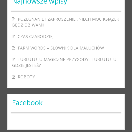
Najnowsze wpisy
POŻEGNANIE I ZAPROSZENIE „NIECH MOC KSIĄŻEK
BĘDZIE Z WAMI!
CZAS CZARODZIEJ
FARM WORDS – SŁOWNIK DLA MALUCHÓW
TURLUTUTU MAGICZNE PRZYGODY i TURLUTUTU
GDZIE JESTEŚ?
ROBOTY
Facebook