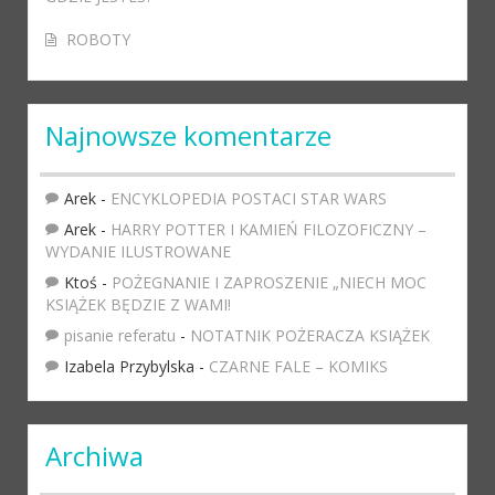
ROBOTY
Najnowsze komentarze
Arek
-
ENCYKLOPEDIA POSTACI STAR WARS
Arek
-
HARRY POTTER I KAMIEŃ FILOZOFICZNY –
WYDANIE ILUSTROWANE
Ktoś
-
POŻEGNANIE I ZAPROSZENIE „NIECH MOC
KSIĄŻEK BĘDZIE Z WAMI!
pisanie referatu
-
NOTATNIK POŻERACZA KSIĄŻEK
Izabela Przybylska
-
CZARNE FALE – KOMIKS
Archiwa