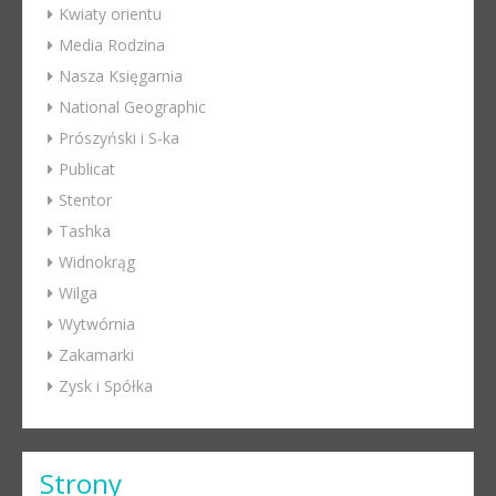
Kwiaty orientu
Media Rodzina
Nasza Księgarnia
National Geographic
Prószyński i S-ka
Publicat
Stentor
Tashka
Widnokrąg
Wilga
Wytwórnia
Zakamarki
Zysk i Spółka
Strony