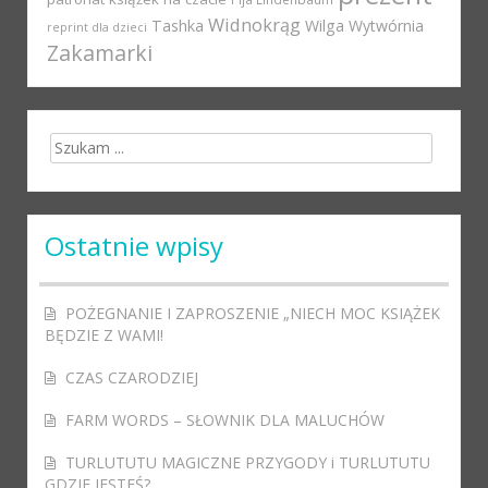
Widnokrąg
Tashka
Wilga
Wytwórnia
reprint dla dzieci
Zakamarki
Search for:
Ostatnie wpisy
POŻEGNANIE I ZAPROSZENIE „NIECH MOC KSIĄŻEK
BĘDZIE Z WAMI!
CZAS CZARODZIEJ
FARM WORDS – SŁOWNIK DLA MALUCHÓW
TURLUTUTU MAGICZNE PRZYGODY i TURLUTUTU
GDZIE JESTEŚ?