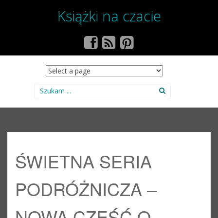
Książki na czacie
SKIP TO CONTENT
Search for:
ŚWIETNA SERIA
PODRÓŻNICZA –
NOWA CZĘŚĆ O