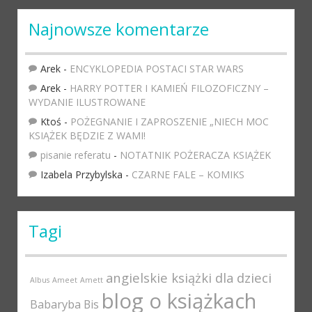
Najnowsze komentarze
Arek
-
ENCYKLOPEDIA POSTACI STAR WARS
Arek
-
HARRY POTTER I KAMIEŃ FILOZOFICZNY –
WYDANIE ILUSTROWANE
Ktoś
-
POŻEGNANIE I ZAPROSZENIE „NIECH MOC
KSIĄŻEK BĘDZIE Z WAMI!
pisanie referatu
-
NOTATNIK POŻERACZA KSIĄŻEK
Izabela Przybylska
-
CZARNE FALE – KOMIKS
Tagi
angielskie książki dla dzieci
Albus
Ameet
Amett
blog o książkach
Babaryba
Bis