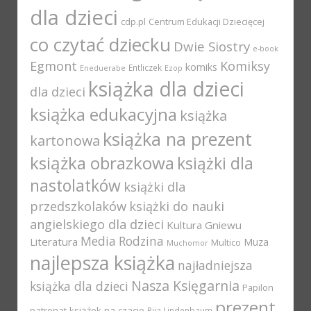
dla dzieci
cdp.pl
Centrum Edukacji Dziecięcej
co czytać dziecku
Dwie Siostry
e-book
Egmont
Komiksy
komiks
Entliczek
Eneduerabe
Ezop
książka dla dzieci
dla dzieci
książka edukacyjna
książka
książka na prezent
kartonowa
książka obrazkowa
książki dla
nastolatków
książki dla
przedszkolaków
książki do nauki
angielskiego dla dzieci
Kultura Gniewu
Media Rodzina
Literatura
Muza
Multico
Muchomor
najlepsza książka
najładniejsza
Nasza Księgarnia
książka dla dzieci
Papilon
prezent
patronat książek na czacie
Pija Lindenbaum