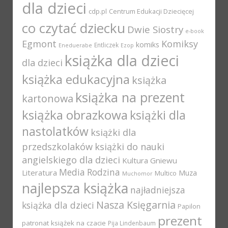
dla dzieci
cdp.pl
Centrum Edukacji Dziecięcej
co czytać dziecku
Dwie Siostry
e-book
Egmont
Komiksy
komiks
Entliczek
Eneduerabe
Ezop
książka dla dzieci
dla dzieci
książka edukacyjna
książka
książka na prezent
kartonowa
książka obrazkowa
książki dla
nastolatków
książki dla
przedszkolaków
książki do nauki
angielskiego dla dzieci
Kultura Gniewu
Media Rodzina
Literatura
Muza
Multico
Muchomor
najlepsza książka
najładniejsza
Nasza Księgarnia
książka dla dzieci
Papilon
prezent
patronat książek na czacie
Pija Lindenbaum