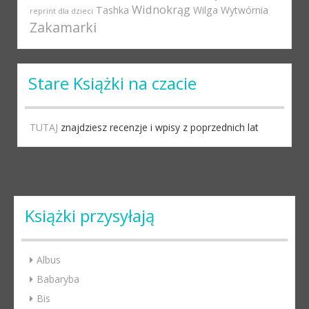
Widnokrąg
Tashka
Wilga
Wytwórnia
reprint dla dzieci
Zakamarki
Stare Książki na czacie
TUTAJ
znajdziesz recenzje i wpisy z poprzednich lat
Książki przysyłają
Albus
Babaryba
Bis