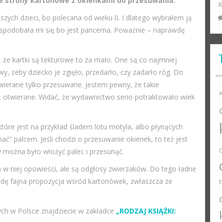
kie strony kartonowe z okienkami do przesuwania.
K
szych dzieci, bo polecana od wieku 0. I dlatego wybrałem ją
i spodobała mi się bo jest pancerna. Poważnie – naprawdę
ć, że kartki są tekturowe to za mało. One są co najmniej
, żeby dziecko je zgięło, przedarło, czy zadarło róg. Do
wierane tylko przesuwane. Jestem pewny, że takie
A
iż otwierane. Widać, że wydawnictwo serio potraktowało wiek
tóre jest na przykład śladem lotu motyla, albo płynących
ć” palcem. Jeśli chodzi o przesuwanie okienek, to też jest
y można było włożyć palec i przesunąć.
a w niej opowieści, ale są odgłosy zwierzaków. Do tego ładne
awdę fajna propozycja wśród kartonówek, zwłaszcza ze
ch w Polsce znajdziecie w zakładce
„RODZAJ KSIĄŻKI: