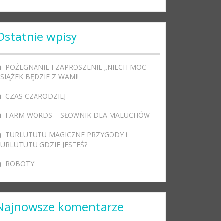
Ostatnie wpisy
POŻEGNANIE I ZAPROSZENIE „NIECH MOC
SIĄŻEK BĘDZIE Z WAMI!
CZAS CZARODZIEJ
FARM WORDS – SŁOWNIK DLA MALUCHÓW
TURLUTUTU MAGICZNE PRZYGODY i
TURLUTUTU GDZIE JESTEŚ?
ROBOTY
Najnowsze komentarze