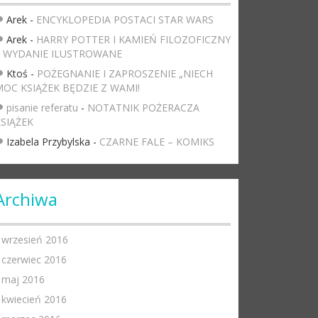
Arek
-
ENCYKLOPEDIA POSTACI STAR WARS
Arek
-
HARRY POTTER I KAMIEŃ FILOZOFICZNY
– WYDANIE ILUSTROWANE
Ktoś
-
POŻEGNANIE I ZAPROSZENIE „NIECH
OC KSIĄŻEK BĘDZIE Z WAMI!
pisanie referatu
-
NOTATNIK POŻERACZA
SIĄŻEK
Izabela Przybylska
-
CZARNE FALE – KOMIKS
Archiwa
wrzesień 2016
czerwiec 2016
maj 2016
kwiecień 2016