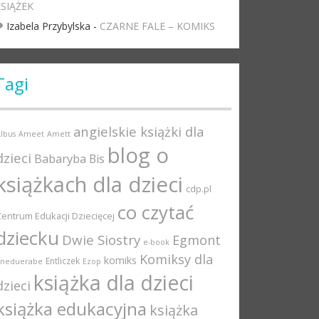
SIĄŻEK
Izabela Przybylska
-
CZARNE FALE – KOMIKS
Tagi
angielskie książki dla
lbus
Ameet
Amett
blog o
dzieci
Babaryba
Bis
książkach dla dzieci
cdp.pl
co czytać
Centrum Edukacji Dziecięcej
dziecku
Dwie Siostry
Egmont
e-book
Komiksy dla
komiks
Entliczek
Eneduerabe
Ezop
książka dla dzieci
dzieci
książka edukacyjna
książka