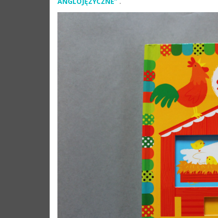
ANGLOJĘZYCZNE”
.