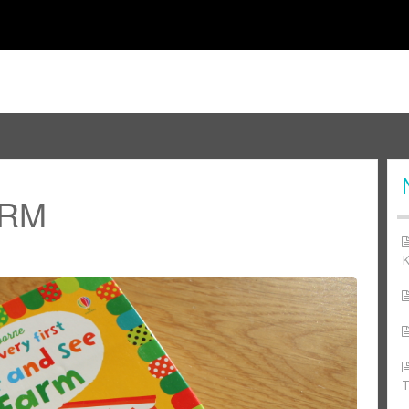
ARM
K