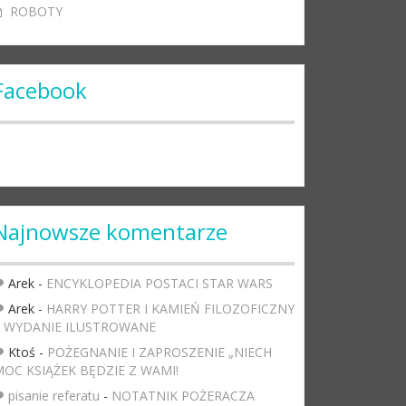
ROBOTY
Facebook
Najnowsze komentarze
Arek
-
ENCYKLOPEDIA POSTACI STAR WARS
Arek
-
HARRY POTTER I KAMIEŃ FILOZOFICZNY
– WYDANIE ILUSTROWANE
Ktoś
-
POŻEGNANIE I ZAPROSZENIE „NIECH
OC KSIĄŻEK BĘDZIE Z WAMI!
pisanie referatu
-
NOTATNIK POŻERACZA