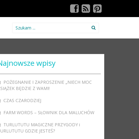
Search for:
Najnowsze wpisy
POŻEGNANIE I ZAPROSZENIE „NIECH MOC
SIĄŻEK BĘDZIE Z WAMI!
CZAS CZARODZIEJ
FARM WORDS – SŁOWNIK DLA MALUCHÓW
TURLUTUTU MAGICZNE PRZYGODY i
TURLUTUTU GDZIE JESTEŚ?