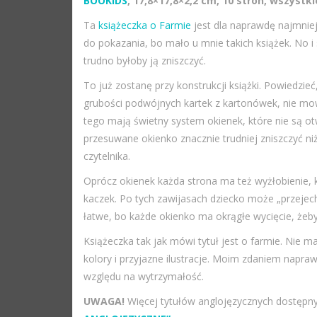
BOOKIDS
, 17,8×17,8×2,2 cm, 10 stron, wszyst
Ta
książeczka o Farmie
jest dla naprawdę najmniej
do pokazania, bo mało u mnie takich książek. No 
trudno byłoby ją zniszczyć.
To już zostanę przy konstrukcji książki. Powiedzie
grubości podwójnych kartek z kartonówek, nie mowy
tego mają świetny system okienek, które nie są ot
przesuwane okienko znacznie trudniej zniszczyć n
czytelnika.
Oprócz okienek każda strona ma też wyżłobienie, k
kaczek. Po tych zawijasach dziecko może „przejecha
łatwe, bo każde okienko ma okrągłe wycięcie, żeb
Książeczka tak jak mówi tytuł jest o farmie. Nie m
kolory i przyjazne ilustracje. Moim zdaniem napr
względu na wytrzymałość.
UWAGA!
Więcej tytułów anglojęzycznych dostępny