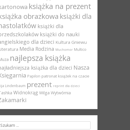
książka na prezent
kartonowa
książka obrazkowa
książki dla
nastolatków
książki dla
przedszkolaków
książki do nauki
angielskiego dla dzieci
Kultura Gniewu
Media Rodzina
Literatura
Multico
Muchomor
najlepsza książka
Muza
Nasza
najładniejsza książka dla dzieci
Księgarnia
Papilon
patronat książek na czacie
prezent
Pija Lindenbaum
reprint dla dzieci
Widnokrąg
Tashka
Wilga
Wytwórnia
Zakamarki
rch for: