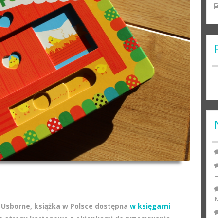
M
st” Usborne, książka w Polsce dostępna
w księgarni