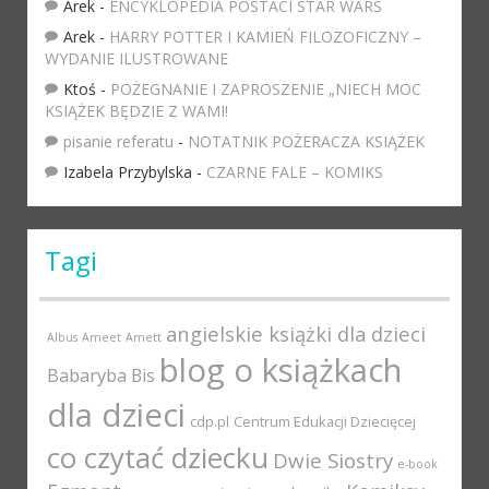
Arek
-
ENCYKLOPEDIA POSTACI STAR WARS
Arek
-
HARRY POTTER I KAMIEŃ FILOZOFICZNY –
WYDANIE ILUSTROWANE
Ktoś
-
POŻEGNANIE I ZAPROSZENIE „NIECH MOC
KSIĄŻEK BĘDZIE Z WAMI!
pisanie referatu
-
NOTATNIK POŻERACZA KSIĄŻEK
Izabela Przybylska
-
CZARNE FALE – KOMIKS
Tagi
angielskie książki dla dzieci
Albus
Ameet
Amett
blog o książkach
Babaryba
Bis
dla dzieci
cdp.pl
Centrum Edukacji Dziecięcej
co czytać dziecku
Dwie Siostry
e-book