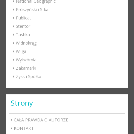
National Geographic
Prószyński i S-ka
Publicat
Stentor
Tashka
Widnokrąg
Wilga
Wytwórnia
Zakamarki
Zysk i Spółka
Strony
CAŁA PRAWDA O AUTORZE
KONTAKT