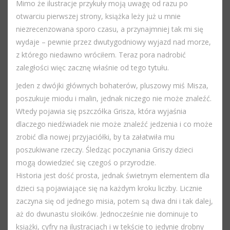
Mimo że ilustracje przykuły moją uwagę od razu po
otwarciu pierwszej strony, książka leży już u mnie
niezrecenzowana sporo czasu, a przynajmniej tak mi się
wydaje – pewnie przez dwutygodniowy wyjazd nad morze,
z którego niedawno wróciłem. Teraz pora nadrobić
zaległości więc zacznę właśnie od tego tytułu.
Jeden z dwójki głównych bohaterów, pluszowy miś Misza,
poszukuje miodu i malin, jednak niczego nie może znaleźć.
Wtedy pojawia się pszczółka Grisza, która wyjaśnia
dlaczego niedźwiadek nie może znaleźć jedzenia i co może
zrobić dla nowej przyjaciółki, by ta załatwiła mu
poszukiwane rzeczy. Śledząc poczynania Griszy dzieci
mogą dowiedzieć się czegoś o przyrodzie.
Historia jest dość prosta, jednak świetnym elementem dla
dzieci są pojawiające się na każdym kroku liczby. Licznie
zaczyna się od jednego misia, potem są dwa dni i tak dalej,
aż do dwunastu słoików. Jednocześnie nie dominuje to
książki, cyfry na ilustracjach i w tekście to jedynie drobny