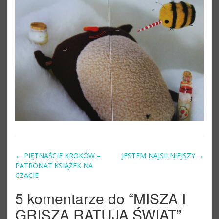
←
PIĘTNAŚCIE KROKÓW –
JESTEM NAJSILNIEJSZY
→
Post navigation
PATRONAT KSIĄŻEK NA
CZACIE
5 komentarze do “
MISZA I
GRISZA RATUJĄ ŚWIAT
”