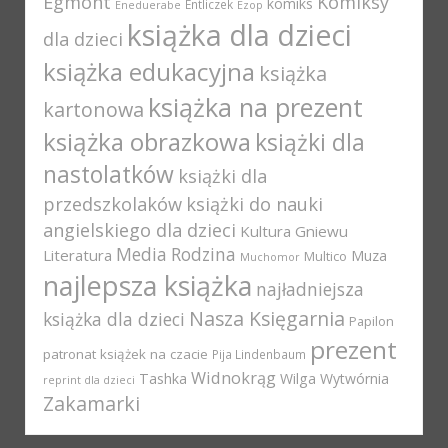
Egmont
Komiksy
komiks
Entliczek
Eneduerabe
Ezop
książka dla dzieci
dla dzieci
książka edukacyjna
książka
książka na prezent
kartonowa
książka obrazkowa
książki dla
nastolatków
książki dla
przedszkolaków
książki do nauki
angielskiego dla dzieci
Kultura Gniewu
Media Rodzina
Literatura
Muza
Multico
Muchomor
najlepsza książka
najładniejsza
Nasza Księgarnia
książka dla dzieci
Papilon
prezent
patronat książek na czacie
Pija Lindenbaum
Widnokrąg
Tashka
Wilga
Wytwórnia
reprint dla dzieci
Zakamarki