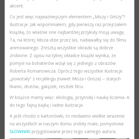
akcent.
Co jest więc najważniejszym elementem „Miszy i Griszy”?
Ilustracje. Jak wspomniałem, gdy pierwszy raz przejrzałem
książkę, to właśnie one najbardziej przykuły moją uwagę.
Ta, na której Misza idzie przez las, nadawałby się do filmu
animowanego. Zresztą wszystkie obrazki są dobrze
zrobione. Z opisu na tylnej okładce książki wynika, że
pomysł na bohaterów wziął się z jednego z obrazów
Roberta Romanowicza. Oprócz tego wszystkie ilustracje
„powstały” z recyklingu (nawet Misza i Grisza) – starych
tkanin, drutów, gałązek, resztek filcu.
W książce mamy więc: ekologię, przyrodę i naukę liczenia. A
do tego fajną bajkę i ładne ilustracje.
A jeśli chodzi o kartonówki, to niedawno wielkie wrażenie
na wszystkich w naszym domu zrobiły małe, pomysłowe
SŁOWNIKI
przygotowane przez tego samego autora.