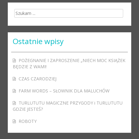
Search for:
Ostatnie wpisy
POŻEGNANIE I ZAPROSZENIE „NIECH MOC KSIĄŻEK
BĘDZIE Z WAMI!
CZAS CZARODZIEJ
FARM WORDS – SŁOWNIK DLA MALUCHÓW
TURLUTUTU MAGICZNE PRZYGODY i TURLUTUTU
GDZIE JESTEŚ?
ROBOTY