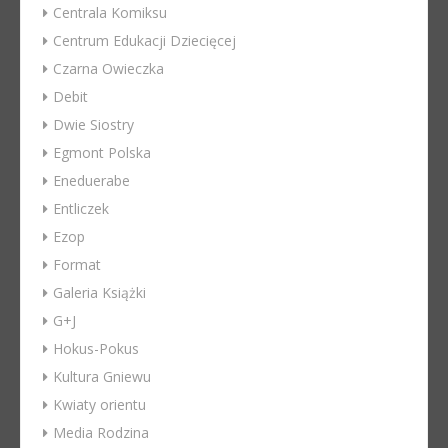
Centrala Komiksu
Centrum Edukacji Dziecięcej
Czarna Owieczka
Debit
Dwie Siostry
Egmont Polska
Eneduerabe
Entliczek
Ezop
Format
Galeria Książki
G+J
Hokus-Pokus
Kultura Gniewu
Kwiaty orientu
Media Rodzina