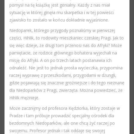
pomysł na tę książkę jest genialny. Każdy z nas miał
sytuację w której ginęła mu skarpetka i w tej powieści
zjawisko to zostało w końcu dokładnie wyjaśnione.
Niedoparek, którego przygody poznaliśmy w pierwszej
części, Hihlik, to rodowity mieszkaniec czeskiej Pragi. Jak to
się więc dzieje, że drugi tom przenosi nas do Afryki? Może
pamiętacie, że rodzice głównego bohatera wyjechali na
misję do Afryki. A on po trzech latach postanawia ich
odnaleźć. Nie jest to jednak prosta wycieczka, przypomina
raczej wyprawę z przeszkodami, przygodami w dżungli,
gdzie pojawiają się znacznie groźniejsze i do tego nieznane
dla Niedoparków z Pragi, zwierzęta. Można powiedzieć, że
Hihlik mężnieje.
Może zacznijmy od profesora Kędziorka, który zostaje w
Pradze i tam próbuje prowadzić specjalny ośrodek dla
bezdomnych Niedoparków, ale one chcą żyć raczej po
swojemu. Profesor jednak i tak oddaje się swojej