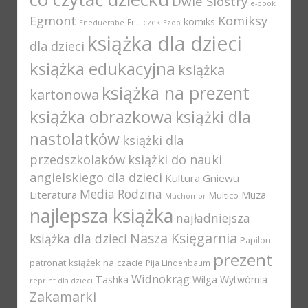
Dwie Siostry
e-book
Egmont
Komiksy
komiks
Entliczek
Eneduerabe
Ezop
książka dla dzieci
dla dzieci
książka edukacyjna
książka
książka na prezent
kartonowa
książka obrazkowa
książki dla
nastolatków
książki dla
przedszkolaków
książki do nauki
angielskiego dla dzieci
Kultura Gniewu
Media Rodzina
Literatura
Muza
Multico
Muchomor
najlepsza książka
najładniejsza
Nasza Księgarnia
książka dla dzieci
Papilon
prezent
patronat książek na czacie
Pija Lindenbaum
Widnokrąg
Tashka
Wilga
Wytwórnia
reprint dla dzieci
Zakamarki