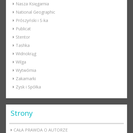
Nasza Księgarnia
National Geographic
Prószyński i S-ka
Publicat
Stentor
Tashka
Widnokrąg
Wilga
Wytwórnia
Zakamarki
Zysk i Spółka
Strony
CAŁA PRAWDA O AUTORZE