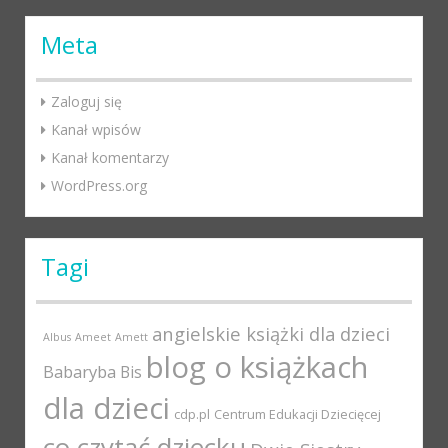
Meta
Zaloguj się
Kanał wpisów
Kanał komentarzy
WordPress.org
Tagi
angielskie książki dla dzieci
Albus
Ameet
Amett
blog o książkach
Babaryba
Bis
dla dzieci
cdp.pl
Centrum Edukacji Dziecięcej
co czytać dziecku