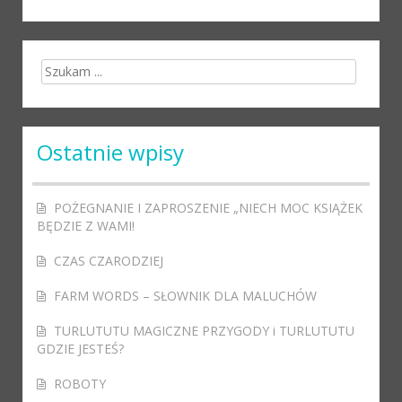
Search for:
Ostatnie wpisy
POŻEGNANIE I ZAPROSZENIE „NIECH MOC KSIĄŻEK
BĘDZIE Z WAMI!
CZAS CZARODZIEJ
FARM WORDS – SŁOWNIK DLA MALUCHÓW
TURLUTUTU MAGICZNE PRZYGODY i TURLUTUTU
GDZIE JESTEŚ?
ROBOTY