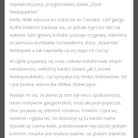
największej pasji, przygotowaniu dzieła „Życie
Niedoparków”.
Kiedy Hihlik wyrusza po rodziców do Tanzanii, szef gangu
Kudła Dederon (okazuje się, że jednak żyje) też tam się
wybiera. Sam główny bohater poznaje oryginała, milionera
sir Jamsona Archibalda Sockwellem’a, który „dokarmia”
Niedoparki a tak naprawdę raczej więzi ich i tuczy.
W ogóle pojawiają się nowi, ciekawi bohaterowie innych
narodowości, niektórzy bardzo dziwni, jak Czciciele
Niedoparokwiatu, czy sympatyczny hindus Mahawiśnia. No
i jest pewna, ważna dla Hihlika, dziewczyna…
Wydaje mi się, że pierwszy tom był nieco spokojniejszy,
mimo motywów gangsterskich, teraz akcja przyspiesza,
choć pojawia się element romansu. Powieść czyta się
świetnie i ogląda też, bo ilustracje są tu bardzo ładne.
Rysunki są czarno-białe, pokolorowane najczęściej jednym
kolorem. Książka jest wydana pięknie, na grubym papierze,