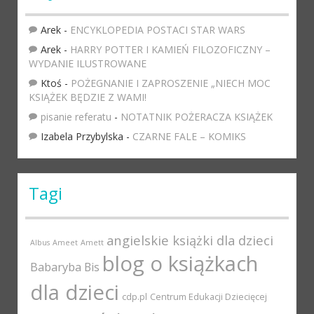
Arek
-
ENCYKLOPEDIA POSTACI STAR WARS
Arek
-
HARRY POTTER I KAMIEŃ FILOZOFICZNY –
WYDANIE ILUSTROWANE
Ktoś
-
POŻEGNANIE I ZAPROSZENIE „NIECH MOC
KSIĄŻEK BĘDZIE Z WAMI!
pisanie referatu
-
NOTATNIK POŻERACZA KSIĄŻEK
Izabela Przybylska
-
CZARNE FALE – KOMIKS
Tagi
angielskie książki dla dzieci
Albus
Ameet
Amett
blog o książkach
Babaryba
Bis
dla dzieci
cdp.pl
Centrum Edukacji Dziecięcej