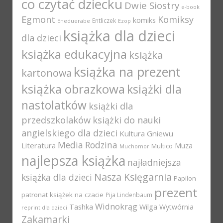
co czytać dziecku
Dwie Siostry
e-book
Egmont
Komiksy
komiks
Entliczek
Eneduerabe
Ezop
książka dla dzieci
dla dzieci
książka edukacyjna
książka
książka na prezent
kartonowa
książka obrazkowa
książki dla
nastolatków
książki dla
przedszkolaków
książki do nauki
angielskiego dla dzieci
Kultura Gniewu
Media Rodzina
Literatura
Muza
Multico
Muchomor
najlepsza książka
najładniejsza
Nasza Księgarnia
książka dla dzieci
Papilon
prezent
patronat książek na czacie
Pija Lindenbaum
Widnokrąg
Tashka
Wilga
Wytwórnia
reprint dla dzieci
Zakamarki