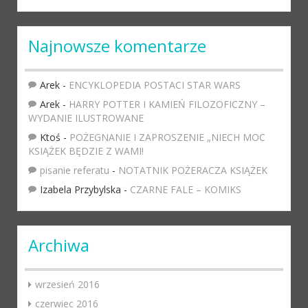
Najnowsze komentarze
Arek
-
ENCYKLOPEDIA POSTACI STAR WARS
Arek
-
HARRY POTTER I KAMIEŃ FILOZOFICZNY –
WYDANIE ILUSTROWANE
Ktoś
-
POŻEGNANIE I ZAPROSZENIE „NIECH MOC
KSIĄŻEK BĘDZIE Z WAMI!
pisanie referatu
-
NOTATNIK POŻERACZA KSIĄŻEK
Izabela Przybylska
-
CZARNE FALE – KOMIKS
Archiwa
wrzesień 2016
czerwiec 2016