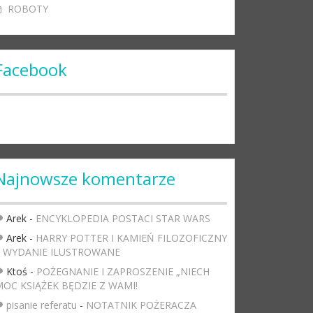
ROBOTY
Facebook
Najnowsze komentarze
Arek
-
ENCYKLOPEDIA POSTACI STAR WARS
Arek
-
HARRY POTTER I KAMIEŃ FILOZOFICZNY
– WYDANIE ILUSTROWANE
Ktoś
-
POŻEGNANIE I ZAPROSZENIE „NIECH
OC KSIĄŻEK BĘDZIE Z WAMI!
pisanie referatu
-
NOTATNIK POŻERACZA