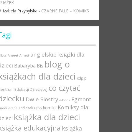
SIĄŻEK
Izabela Przybylska
-
CZARNE FALE – KOMIKS
Tagi
angielskie książki dla
lbus
Ameet
Amett
blog o
dzieci
Babaryba
Bis
książkach dla dzieci
cdp.pl
co czytać
Centrum Edukacji Dziecięcej
dziecku
Dwie Siostry
Egmont
e-book
Komiksy dla
komiks
Entliczek
Eneduerabe
Ezop
książka dla dzieci
dzieci
książka edukacyjna
książka