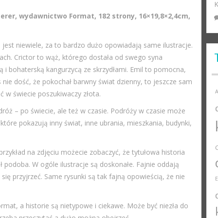
K
gerer, wydawnictwo Format, 182 strony, 16×19,8×2,4cm,
jest niewiele, za to bardzo dużo opowiadają same ilustracje.
ach. Crictor to wąż, którego dostała od swego syna
 i bohaterską kangurzycą ze skrzydłami. Emil to pomocna,
s nie dość, że pokochał barwny świat dzienny, to jeszcze sam
A
ć w świecie poszukiwaczy złota.
róż – po świecie, ale też w czasie. Podróży w czasie może
, które pokazują inny świat, inne ubrania, mieszkania, budynki,
zykład na zdjęciu możecie zobaczyć, że tytułowa historia
ł podoba. W ogóle ilustracje są doskonałe. Fajnie oddają
ię przyjrzeć. Same rysunki są tak fajną opowieścią, że nie
mat, a historie są nietypowe i ciekawe. Może być niezła do
trzeba przeczytać a dużo można obejrzeć.