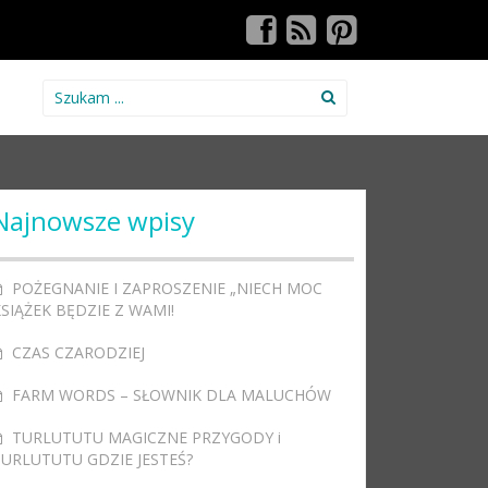
Search for:
Najnowsze wpisy
POŻEGNANIE I ZAPROSZENIE „NIECH MOC
SIĄŻEK BĘDZIE Z WAMI!
CZAS CZARODZIEJ
FARM WORDS – SŁOWNIK DLA MALUCHÓW
TURLUTUTU MAGICZNE PRZYGODY i
TURLUTUTU GDZIE JESTEŚ?