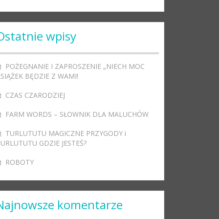
Ostatnie wpisy
POŻEGNANIE I ZAPROSZENIE „NIECH MOC
SIĄŻEK BĘDZIE Z WAMI!
CZAS CZARODZIEJ
FARM WORDS – SŁOWNIK DLA MALUCHÓW
TURLUTUTU MAGICZNE PRZYGODY i
TURLUTUTU GDZIE JESTEŚ?
ROBOTY
Najnowsze komentarze