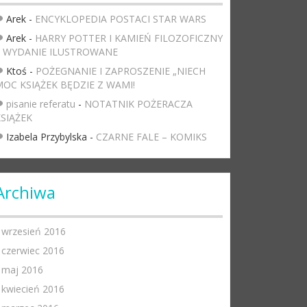
Arek
-
ENCYKLOPEDIA POSTACI STAR WARS
Arek
-
HARRY POTTER I KAMIEŃ FILOZOFICZNY
– WYDANIE ILUSTROWANE
Ktoś
-
POŻEGNANIE I ZAPROSZENIE „NIECH
OC KSIĄŻEK BĘDZIE Z WAMI!
pisanie referatu
-
NOTATNIK POŻERACZA
SIĄŻEK
Izabela Przybylska
-
CZARNE FALE – KOMIKS
Archiwa
wrzesień 2016
czerwiec 2016
maj 2016
kwiecień 2016