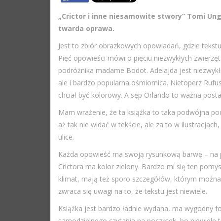
„Crictor i inne niesamowite stwory” Tomi Un
twarda oprawa.
Jest to zbiór obrazkowych opowiadań, gdzie tekstu 
Pięć opowieści mówi o pięciu niezwykłych zwierzęt
podróżnika madame Bodot. Adelajda jest niezwykłą
ale i bardzo popularna ośmiornica. Nietoperz Rufu
chciał być kolorowy. A sęp Orlando to ważna posta
Mam wrażenie, że ta książka to taka podwójna pod
aż tak nie widać w tekście, ale za to w ilustracjach
ulice.
Każda opowieść ma swoją rysunkową barwę – na pr
Crictora ma kolor zielony. Bardzo mi się ten pomys
klimat, mają też sporo szczegółów, którym można s
zwraca się uwagi na to, że tekstu jest niewiele.
Książka jest bardzo ładnie wydana, ma wygodny for
samodzielnego czytania na początek, bo niewiele 