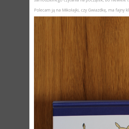
Polecam ją na Mikołajki, czy Gwiazdkę, ma fajny kl