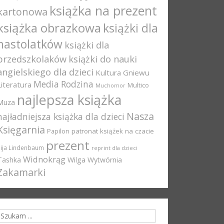
książka na prezent
kartonowa
książka obrazkowa
książki dla
nastolatków
książki dla
przedszkolaków
książki do nauki
angielskiego dla dzieci
Kultura Gniewu
Media Rodzina
Literatura
Multico
Muchomor
najlepsza książka
Muza
Nasza
najładniejsza książka dla dzieci
Księgarnia
Papilon
patronat książek na czacie
prezent
Pija Lindenbaum
reprint dla dzieci
Widnokrąg
Tashka
Wilga
Wytwórnia
Zakamarki
rch for: