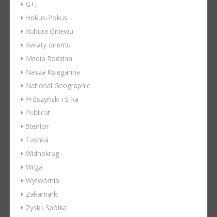
G+J
Hokus-Pokus
Kultura Gniewu
Kwiaty orientu
Media Rodzina
Nasza Księgarnia
National Geographic
Prószyński i S-ka
Publicat
Stentor
Tashka
Widnokrąg
Wilga
Wytwórnia
Zakamarki
Zysk i Spółka