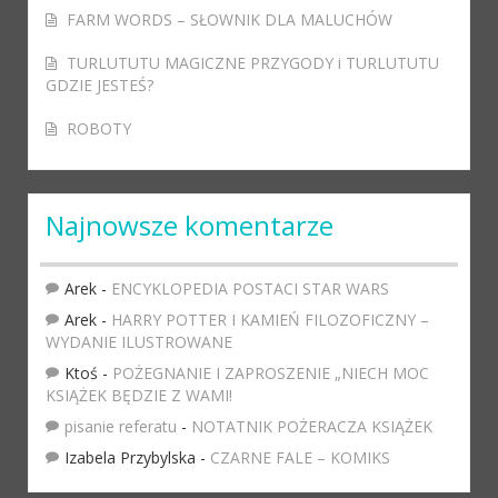
FARM WORDS – SŁOWNIK DLA MALUCHÓW
TURLUTUTU MAGICZNE PRZYGODY i TURLUTUTU
GDZIE JESTEŚ?
ROBOTY
Najnowsze komentarze
Arek
-
ENCYKLOPEDIA POSTACI STAR WARS
Arek
-
HARRY POTTER I KAMIEŃ FILOZOFICZNY –
WYDANIE ILUSTROWANE
Ktoś
-
POŻEGNANIE I ZAPROSZENIE „NIECH MOC
KSIĄŻEK BĘDZIE Z WAMI!
pisanie referatu
-
NOTATNIK POŻERACZA KSIĄŻEK
Izabela Przybylska
-
CZARNE FALE – KOMIKS