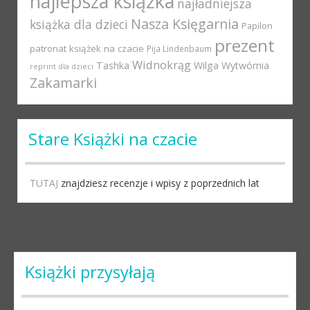
najlepsza książka
najładniejsza
Nasza Księgarnia
książka dla dzieci
Papilon
prezent
patronat książek na czacie
Pija Lindenbaum
Widnokrąg
Tashka
Wilga
Wytwórnia
reprint dla dzieci
Zakamarki
Stare Książki na czacie
TUTAJ
znajdziesz recenzje i wpisy z poprzednich lat
Książki przysyłają