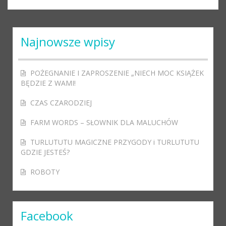
Najnowsze wpisy
POŻEGNANIE I ZAPROSZENIE „NIECH MOC KSIĄŻEK
BĘDZIE Z WAMI!
CZAS CZARODZIEJ
FARM WORDS – SŁOWNIK DLA MALUCHÓW
TURLUTUTU MAGICZNE PRZYGODY i TURLUTUTU
GDZIE JESTEŚ?
ROBOTY
Facebook