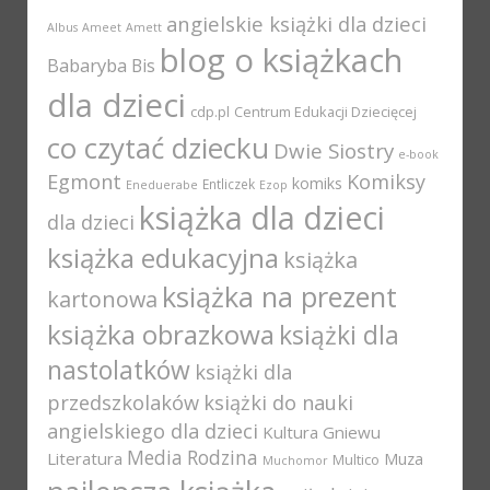
angielskie książki dla dzieci
Albus
Ameet
Amett
blog o książkach
Babaryba
Bis
dla dzieci
cdp.pl
Centrum Edukacji Dziecięcej
co czytać dziecku
Dwie Siostry
e-book
Egmont
Komiksy
komiks
Entliczek
Eneduerabe
Ezop
książka dla dzieci
dla dzieci
książka edukacyjna
książka
książka na prezent
kartonowa
książka obrazkowa
książki dla
nastolatków
książki dla
przedszkolaków
książki do nauki
angielskiego dla dzieci
Kultura Gniewu
Media Rodzina
Literatura
Muza
Multico
Muchomor