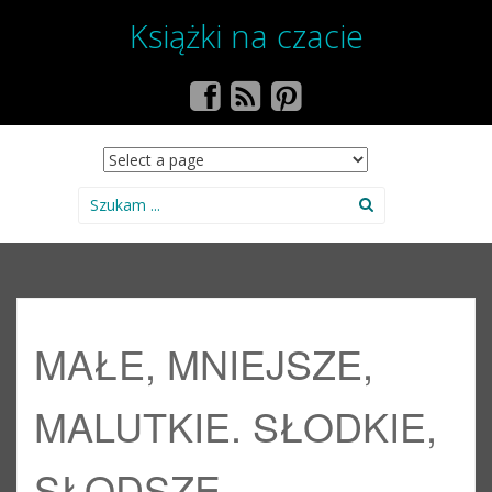
Książki na czacie
SKIP TO CONTENT
Search for:
MAŁE, MNIEJSZE,
MALUTKIE. SŁODKIE,
SŁODSZE,