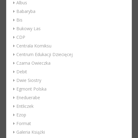
Albus
Babaryba
Bis
Bukowy Las
CDP
Centrala Komiksu
Centrum Edukacji Dziecięcej
Czarna Owieczka
Debit
Dwie Siostry
Egmont Polska
Eneduerabe
Entliczek
Ezop
Format
Galeria Książki