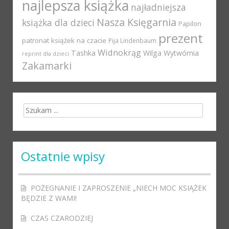
najlepsza książka
najładniejsza
Nasza Księgarnia
książka dla dzieci
Papilon
prezent
patronat książek na czacie
Pija Lindenbaum
Widnokrąg
Tashka
Wilga
Wytwórnia
reprint dla dzieci
Zakamarki
Search for:
Ostatnie wpisy
POŻEGNANIE I ZAPROSZENIE „NIECH MOC KSIĄŻEK
BĘDZIE Z WAMI!
CZAS CZARODZIEJ