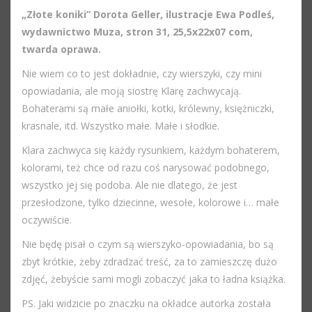
„Złote koniki” Dorota Geller, ilustracje Ewa Podleś,
wydawnictwo Muza, stron 31, 25,5x22x07 com,
twarda oprawa.
Nie wiem co to jest dokładnie, czy wierszyki, czy mini
opowiadania, ale moją siostrę Klarę zachwycają.
Bohaterami są małe aniołki, kotki, królewny, księżniczki,
krasnale, itd. Wszystko małe. Małe i słodkie.
Klara zachwyca się każdy rysunkiem, każdym bohaterem,
kolorami, też chce od razu coś narysować podobnego,
wszystko jej się podoba. Ale nie dlatego, że jest
przesłodzone, tylko dziecinne, wesołe, kolorowe i… małe
oczywiście.
Nie będę pisał o czym są wierszyko-opowiadania, bo są
zbyt krótkie, żeby zdradzać treść, za to zamieszczę dużo
zdjęć, żebyście sami mogli zobaczyć jaka to ładna książka.
PS. Jaki widzicie po znaczku na okładce autorka została