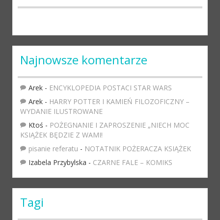
Najnowsze komentarze
Arek
-
ENCYKLOPEDIA POSTACI STAR WARS
Arek
-
HARRY POTTER I KAMIEŃ FILOZOFICZNY –
WYDANIE ILUSTROWANE
Ktoś
-
POŻEGNANIE I ZAPROSZENIE „NIECH MOC
KSIĄŻEK BĘDZIE Z WAMI!
pisanie referatu
-
NOTATNIK POŻERACZA KSIĄŻEK
Izabela Przybylska
-
CZARNE FALE – KOMIKS
Tagi