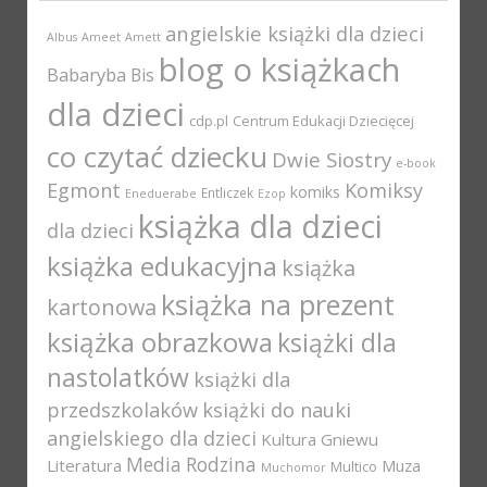
angielskie książki dla dzieci
Albus
Ameet
Amett
blog o książkach
Babaryba
Bis
dla dzieci
cdp.pl
Centrum Edukacji Dziecięcej
co czytać dziecku
Dwie Siostry
e-book
Egmont
Komiksy
komiks
Entliczek
Eneduerabe
Ezop
książka dla dzieci
dla dzieci
książka edukacyjna
książka
książka na prezent
kartonowa
książka obrazkowa
książki dla
nastolatków
książki dla
przedszkolaków
książki do nauki
angielskiego dla dzieci
Kultura Gniewu
Media Rodzina
Literatura
Muza
Multico
Muchomor